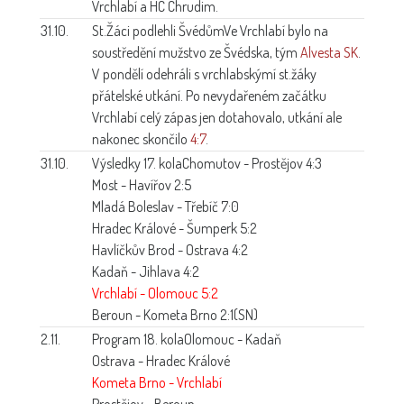
Vrchlabí a HC Chrudim.
31.10.
St.Žáci podlehli Švédům
Ve Vrchlabí bylo na
soustředění mužstvo ze Švédska, tým
Alvesta SK
.
V pondělí odehráli s vrchlabskýmí st.žáky
přátelské utkání. Po nevydařeném začátku
Vrchlabí celý zápas jen dotahovalo, utkání ale
nakonec skončilo
4:7
.
31.10.
Výsledky 17. kola
Chomutov - Prostějov 4:3
Most - Havířov 2:5
Mladá Boleslav - Třebíč 7:0
Hradec Králové - Šumperk 5:2
Havlíčkův Brod - Ostrava 4:2
Kadaň - Jihlava 4:2
Vrchlabí - Olomouc 5:2
Beroun - Kometa Brno 2:1(SN)
2.11.
Program 18. kola
Olomouc - Kadaň
Ostrava - Hradec Králové
Kometa Brno - Vrchlabí
Prostějov - Beroun