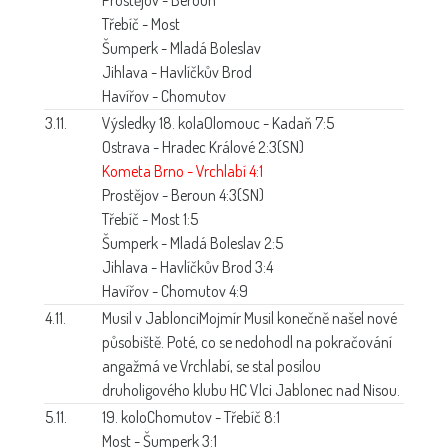
Třebíč - Most
Šumperk - Mladá Boleslav
Jihlava - Havlíčkův Brod
Havířov - Chomutov
3.11.
Výsledky 18. kola
Olomouc - Kadaň 7:5
Ostrava - Hradec Králové 2:3(SN)
Kometa Brno - Vrchlabí 4:1
Prostějov - Beroun 4:3(SN)
Třebíč - Most 1:5
Šumperk - Mladá Boleslav 2:5
Jihlava - Havlíčkův Brod 3:4
Havířov - Chomutov 4:9
4.11.
Musil v Jablonci
Mojmír Musil konečně našel nové
působiště. Poté, co se nedohodl na pokračování
angažmá ve Vrchlabí, se stal posilou
druholigového klubu HC Vlci Jablonec nad Nisou.
5.11.
19. kolo
Chomutov - Třebíč 8:1
Most - Šumperk 3:1