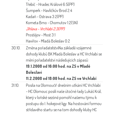
Třebíč - Hradec Králové 6:5(PP)
Šumperk - Havlíčkův Brod 2:4
Kadaň - Ostrava 3:2(PP)
Kometa Brno - Chomutov 1:2(SN)
Jihlava - Vrchlabí 2:3(PP)
Prostějov - Most 3:1
Havířov - Mladá Boleslav 0:2
30.10.
Změna pořadatelství
Na základě vzájemné
dohody klubů BK Mladá Boleslav a HC Vrchlabí se
mění pořadatelství následujících zápasů:
19.1.2008 od 16:00 hod. na ZS v Mladé
Boleslavi
11.2.2008 od 18:00 hod. na ZS ve Vrchlabí
31.10.
Posila na Olomouc
V dnešním utkání HC Vrchlabí
- HC Olomouc posílí naše útočné řady Lukáš Král,
který v loňské sezóně pomohl našemu týmu k
postupu do I. hokejové ligy. Na hostování formou
střídavého startu se na tom dohodly kluby HC