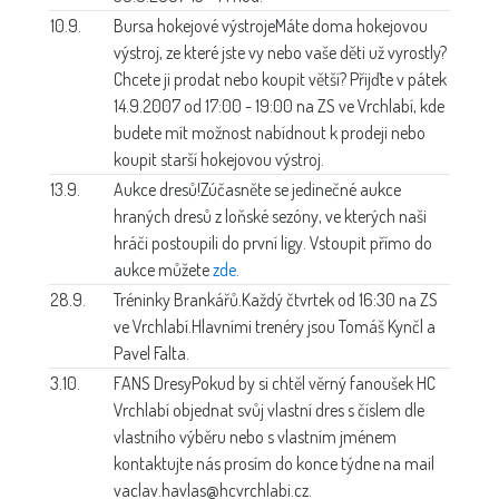
10.9.
Bursa hokejové výstroje
Máte doma hokejovou
výstroj, ze které jste vy nebo vaše děti už vyrostly?
Chcete ji prodat nebo koupit větší? Přijďte v pátek
14.9.2007 od 17:00 - 19:00 na ZS ve Vrchlabí, kde
budete mít možnost nabídnout k prodeji nebo
koupit starší hokejovou výstroj.
13.9.
Aukce dresů!
Zúčasněte se jedinečné aukce
hraných dresů z loňské sezóny, ve kterých naši
hráči postoupili do první ligy. Vstoupit přímo do
aukce můžete
zde
.
28.9.
Tréninky Brankářů.
Každý čtvrtek od 16:30 na ZS
ve Vrchlabí.Hlavními trenéry jsou Tomáš Kynčl a
Pavel Falta.
3.10.
FANS Dresy
Pokud by si chtěl věrný fanoušek HC
Vrchlabí objednat svůj vlastní dres s číslem dle
vlastního výběru nebo s vlastním jménem
kontaktujte nás prosím do konce týdne na mail
vaclav.havlas@hcvrchlabi.cz.