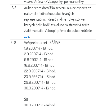
v sekci Aréna => Vstupenky, permanentky.
16.8.
Aukce repre dresů!
Na serveru aukce.esports.cz
naleznete jedinečnou akci hraných
reprezentačních dresů in-line hokejistů, ve
kterých čeští hráči získali na mistrovství světa
zlaté medaile. Vstoupit přímo do aukce můžete
zde
.
31.8.
Veřejné bruslení - ZÁŘÍ
VB
1.9.2007 14 - 16 hod.
2.9.2007 14 - 16 hod.
9.9.2007 14 - 16 hod.
16.9.2007 14 - 16 hod.
22.9.2007 14 - 16 hod.
23.9.2007 14 - 16 hod.
29.9.2007 14 - 16 hod.
30.9.2007 14 - 16 hod.
ŠB
30.9.2007 13 - 14 hod.