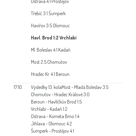
Ostrava 4:1 Prostějov
Třebíč 3:1 Šumperk
Havířov 3:5 Olomouc
Havl. Brod 1:2 Vrchlabí
Ml. Boleslav 4:1 Kadaň
Most 2:5 Chomutov
Hradec Kr. 4:1 Beroun
17.10.
Výsledky 13. kola
Most - Mladá Boleslav 3:5
Chomutov - Hradec Králové 3:0
Beroun - Havlíčkův Brod 1:5
Vrchlabí - Kadaň 1:2
Ostrava - Kometa Brno 1:4
Jihlava - Olomouc 4:2
Šumperk - Prostějov 4:1