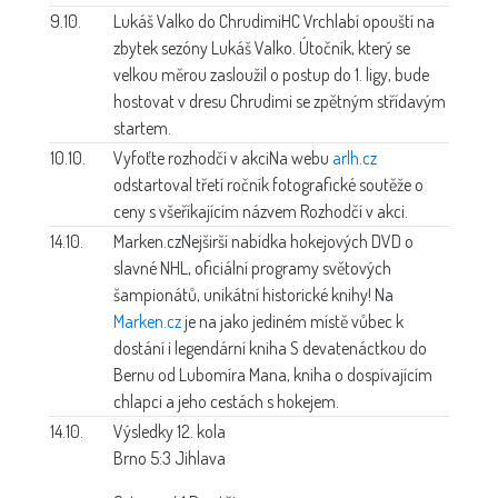
9.10.
Lukáš Valko do Chrudimi
HC Vrchlabí opouští na
zbytek sezóny Lukáš Valko. Útočník, který se
velkou měrou zasloužil o postup do 1. ligy, bude
hostovat v dresu Chrudimi se zpětným střídavým
startem.
10.10.
Vyfoťte rozhodčí v akci
Na webu
arlh.cz
odstartoval třetí ročník fotografické soutěže o
ceny s všeříkajícím názvem Rozhodčí v akci.
14.10.
Marken.cz
Nejširší nabídka hokejových DVD o
slavné NHL, oficiální programy světových
šampionátů, unikátní historické knihy! Na
Marken.cz
je na jako jediném místě vůbec k
dostání i legendární kniha S devatenáctkou do
Bernu od Lubomíra Mana, kniha o dospívajícím
chlapci a jeho cestách s hokejem.
14.10.
Výsledky 12. kola
Brno 5:3 Jihlava