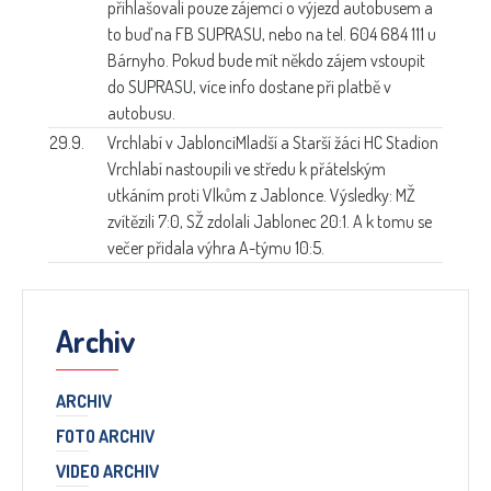
přihlašovali pouze zájemci o výjezd autobusem a
to buď na FB SUPRASU, nebo na tel. 604 684 111 u
Bárnyho. Pokud bude mít někdo zájem vstoupit
do SUPRASU, více info dostane při platbě v
autobusu.
29.9.
Vrchlabí v Jablonci
Mladší a Starší žáci HC Stadion
Vrchlabí nastoupili ve středu k přátelským
utkáním proti Vlkům z Jablonce. Výsledky: MŽ
zvítězili 7:0, SŽ zdolali Jablonec 20:1. A k tomu se
večer přidala výhra A-týmu 10:5.
Archiv
ARCHIV
FOTO ARCHIV
VIDEO ARCHIV