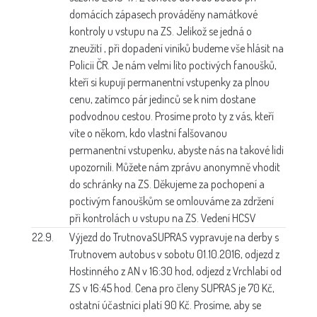
domácích zápasech prováděny namátkové
kontroly u vstupu na ZS. Jelikož se jedná o
zneužití , při dopadení viníků budeme vše hlásit na
Policii ČR. Je nám velmi líto poctivých fanoušků,
kteří si kupují permanentní vstupenky za plnou
cenu, zatímco pár jedinců se k nim dostane
podvodnou cestou. Prosíme proto ty z vás, kteří
víte o někom, kdo vlastní falšovanou
permanentní vstupenku, abyste nás na takové lidi
upozornili. Můžete nám zprávu anonymně vhodit
do schránky na ZS. Děkujeme za pochopení a
poctivým fanouškům se omlouváme za zdržení
při kontrolách u vstupu na ZS. Vedení HCSV
22.9.
Výjezd do Trutnova
SUPRAS vypravuje na derby s
Trutnovem autobus v sobotu 01.10.2016, odjezd z
Hostinného z AN v 16:30 hod, odjezd z Vrchlabí od
ZS v 16:45 hod. Cena pro členy SUPRAS je 70 Kč,
ostatní účastníci platí 90 Kč. Prosíme, aby se