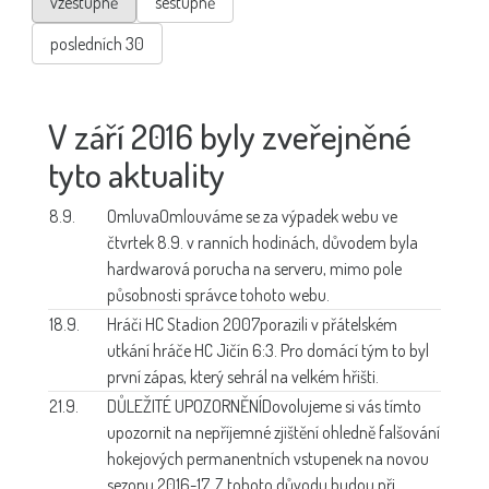
vzestupně
sestupně
posledních 30
V září 2016 byly zveřejněné
tyto aktuality
8.9.
Omluva
Omlouváme se za výpadek webu ve
čtvrtek 8.9. v ranních hodinách, důvodem byla
hardwarová porucha na serveru, mimo pole
působnosti správce tohoto webu.
18.9.
Hráči HC Stadion 2007
porazili v přátelském
utkání hráče HC Jičín 6:3. Pro domácí tým to byl
první zápas, který sehrál na velkém hřišti.
21.9.
DŮLEŽITÉ UPOZORNĚNÍ
Dovolujeme si vás tímto
upozornit na nepříjemné zjištění ohledně falšování
hokejových permanentních vstupenek na novou
sezonu 2016-17. Z tohoto důvodu budou při