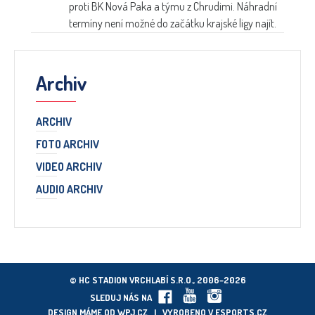
proti BK Nová Paka a týmu z Chrudimi. Náhradní
termíny není možné do začátku krajské ligy najít.
Archiv
ARCHIV
FOTO ARCHIV
VIDEO ARCHIV
AUDIO ARCHIV
© HC STADION VRCHLABÍ S.R.O., 2006–2026
SLEDUJ NÁS NA
DESIGN MÁME OD
WPJ.CZ
| VYROBENO V
ESPORTS.CZ