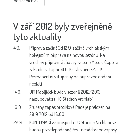
posledních 30
V září 2012 byly zveřejněné
tyto aktuality
4.9.
Příprava začíná
Od 12.9. začíná vrchlabským
hokejistům příprava na novou sezónu. Na
všechny přípravné zápasy, včetně Metuje Cupu je
základní vstupné 40,- Kč, zlevněné 20,-Kč.
Permanentní vstupenky na přípravné období
neplatí.
14.9.
Jiří Matějíček bude
v sezoně 2012/2013
nastupovat za HC Stadion Vrchlabí.
16.9.
Zrušený zápas proti
Nové Pace je přeložen na
28.9.2012 od 18,00.
28.9.
KONTUMACÍ ve prospěch
HC Stadion Vrchlabí se
budou pravděpodobně řešit neodehrané zápasy