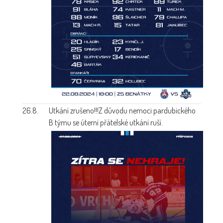
26.8.
Utkání zrušeno!!!
Z důvodu nemoci pardubického
B týmu se úterní přátelské utkání ruší.