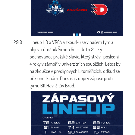
29.8.
Lineup HB x VRC
Na zkoušku se v našem týmu
objeví i útočník Šimon Rulc. Je to 21 letý
odchovanec pražské Slavie, který strávil poslední
4 roky v zámoří v univerzitních soutěžích. Letos byl
na zkoušce v prvoligových Litoměřicích, odkud se
přesunul k nám. Dnes nastoupí v zápase proti
týmu BK Havlíčkův Brod.