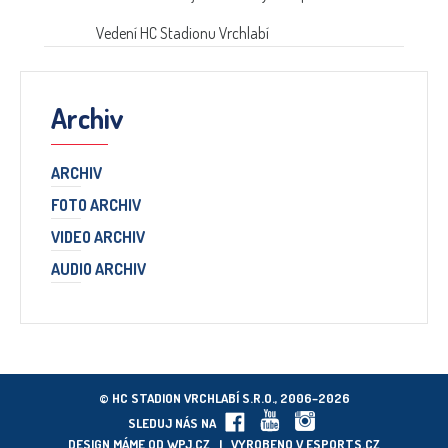
Vedení HC Stadionu Vrchlabí
Archiv
ARCHIV
FOTO ARCHIV
VIDEO ARCHIV
AUDIO ARCHIV
© HC STADION VRCHLABÍ S.R.O., 2006–2026
SLEDUJ NÁS NA
DESIGN MÁME OD
WPJ.CZ
| VYROBENO V
ESPORTS.CZ