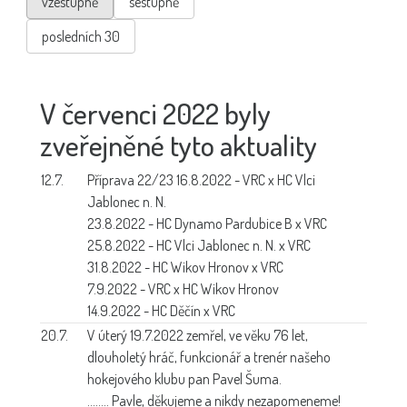
vzestupně
sestupně
posledních 30
V červenci 2022 byly
zveřejněné tyto aktuality
12.7.
Příprava 22/23
16.8.2022 - VRC x HC Vlci
Jablonec n. N.
23.8.2022 - HC Dynamo Pardubice B x VRC
25.8.2022 - HC Vlci Jablonec n. N. x VRC
31.8.2022 - HC Wikov Hronov x VRC
7.9.2022 - VRC x HC Wikov Hronov
14.9.2022 - HC Děčín x VRC
20.7.
V úterý 19.7.2022 zemřel, ve věku 76 let,
dlouholetý hráč, funkcionář a trenér našeho
hokejového klubu pan Pavel Šuma.
........ Pavle, děkujeme a nikdy nezapomeneme!