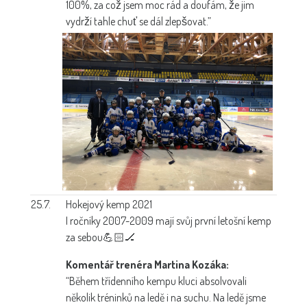
100%, za což jsem moc rád a doufám, že jim
vydrží tahle chuť se dál zlepšovat.”
25.7.
Hokejový kemp 2021
I ročníky 2007-2009 mají svůj první letošní kemp
za sebou💪🏻🏒
Komentář trenéra Martina Kozáka:
“Během třídenního kempu kluci absolvovali
několik tréninků na ledě i na suchu. Na ledě jsme