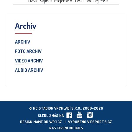
David Kajínek. Přejeme mu všechno nejlepší!
Archiv
ARCHIV
FOTO ARCHIV
VIDEO ARCHIV
AUDIO ARCHIV
© HC STADION VRCHLABÍ S.R.O., 2006–2026
SLEDUJ NÁS NA
DESIGN MÁME OD
WPJ.CZ
| VYROBENO V
ESPORTS.CZ
NASTAVENÍ COOKIES