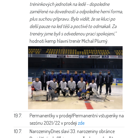
tréninkových jednotek na ledě - dopoledne
zaměřené na dovednosti a odpoledne herní forma,
plus suchou přípravu. Bylo vidět, že se kluci po
delší pauze na led těší a poctivě to odmakali. Za
trenéry jsme byli s odvedenou prací spokojení,”
hodnotí kemp hlavní trenér Michal Pšurný.
19.7.
Permanentky v prodeji!
Permanentní vstupenky na
sezónu 2021/22 v prodeji
zde
10.7.
Narozeniny
Dnes slaví 33. narozeniny obránce