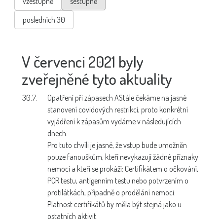
vzestupně
sestupně
posledních 30
V červenci 2021 byly
zveřejněné tyto aktuality
30.7.
Opatření při zápasech A
Stále čekáme na jasné
stanovení covidových restrikcí, proto konkrétní
vyjádření k zápasům vydáme v následujících
dnech.
Pro tuto chvíli je jasné, že vstup bude umožněn
pouze fanouškům, kteří nevykazují žádné příznaky
nemoci a kteří se prokáží: Certifikátem o očkování,
PCR testu, antigenním testu nebo potvrzením o
protilátkách, případně o prodělání nemoci.
Platnost certifikátů by měla být stejná jako u
ostatních aktivit.