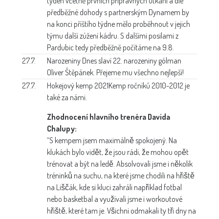
týden včetně prvních přípravných utkání a dle
předběžné dohody s partnerským Dynamem by
na konci příštího týdne mělo proběhnout v jejich
týmu další zúžení kádru. S dalšími posilami z
Pardubic tedy předběžně počítáme na 9.8.
27.7.
Narozeniny
Dnes slaví 22. narozeniny gólman
Oliver Štěpánek. Přejeme mu všechno nejlepší!
27.7.
Hokejový kemp 2021
Kemp ročníků 2010-2012 je
také za námi.
Zhodnocení hlavního trenéra Davida
Chalupy:
“S kempem jsem maximálně spokojený. Na
klukách bylo vidět, že jsou rádi, že mohou opět
trénovat a být na ledě. Absolvovali jsme i několik
tréninků na suchu, na které jsme chodili na hřiště
na Liščák, kde si kluci zahráli například fotbal
nebo basketbal a využívali jsme i workoutové
hřiště, které tam je. Všichni odmakali ty tři dny na