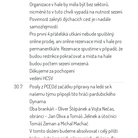
Organizace v hale by měla být bez sektorů,
nicméně to v tuto chvíli vypadá na nutnost sezení.
Povinnost zakrytí dýchacích cest je i nadále
samozřejmostí.
Pro první 4 přátelská utkání nebude spuštěný
online prodej, ani online rezervace míst v hale pro
permanentkáře. Rezervace spustíme v případě, že
budou restrikce pokračovat a místa na hale
budou počtem sezení omezená.
Děkujeme za pochopení
vedení HCSV
30.7.
Posily z PCE
Od začátku přípravy na ledě se k
našemu týmu připojili tito hráči pardubického
Dynama.
Oba brankáři - Oliver Štěpánek a Vojta Nečas,
obránci - Jan Oliva a Tomáš Jelínek a útočníci
Tomáš Zeman a Michal Machač.
V tomto složení budeme absolvovat i celý příští