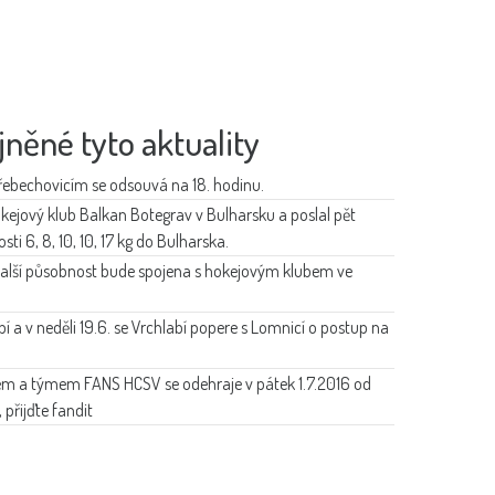
jněné tyto aktuality
 Třebechovicím se odsouvá na 18. hodinu.
okejový klub Balkan Botegrav v Bulharsku a poslal pět
ti 6, 8, 10, 10, 17 kg do Bulharska.
další působnost bude spojena s hokejovým klubem ve
abí a v neděli 19.6. se Vrchlabí popere s Lomnicí o postup na
m a týmem FANS HCSV se odehraje v pátek 1.7.2016 od
přijďte fandit