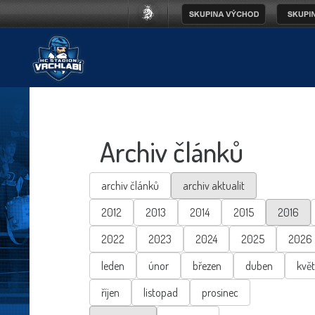
Archiv článků
archiv článků
archiv aktualit
2012
2013
2014
2015
2016
2022
2023
2024
2025
2026
leden
únor
březen
duben
kvě
říjen
listopad
prosinec