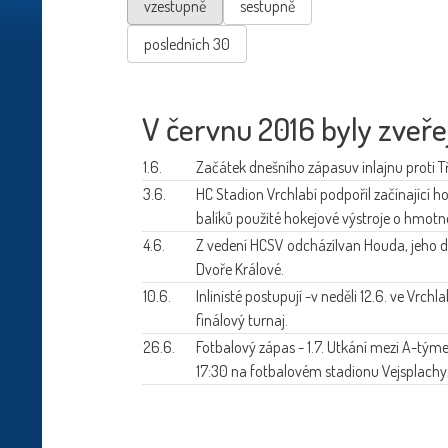
vzestupně
sestupně
posledních 30
V červnu 2016 byly zveře
1.6.
Začátek dnešního zápasu
v inlajnu proti
3.6.
HC Stadion Vrchlabí
podpořil začínající h
balíků použité hokejové výstroje o hmotnos
4.6.
Z vedení HCSV odchází
Ivan Houda, jeho 
Dvoře Králové.
10.6.
Inlinisté postupují -
v neděli 12.6. ve Vrchl
finálový turnaj.
26.6.
Fotbalový zápas - 1.7.
Utkání mezi A-týme
17:30 na fotbalovém stadionu Vejsplachy, 