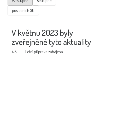
vzestupně
sestupně
posledních 30
V květnu 2023 byly
zveřejněné tyto aktuality
4.5.
Letní příprava zahájena