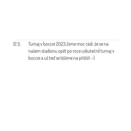
12.5.
Turnaj v boccie 2023
Jsme moc rádi, že se na
našem stadionu opět po roce uskutečnil turnaj v
boccie a už teď se těšíme na příště! :-)