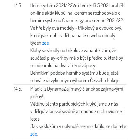
14.5.
Herní systém 2021/22
Ve čtvrtek 13.5.2021 proběhl
on-line aktiv klubů, na kterém se rozhodovalo o
herním systému Chance ligy pro sezonu 2021/22.
Ve hře byly dva modely - tříkolový a dvoukolový,
které jste mohli vidět na našem webu minulý
týden
zde
.
Kluby se shodly na tříkolové variantě s tím, že
součástí play-off by mělo být i předkolo, které by
se odehrálo na dva vítězné zápasy.
Definitivní podoba herního systému bude ještě
schválena výkonným výborem Českého hokeje.
14.5.
Mladíci z Dynama
Zajímavý článek se zajímavými
jmény!
Většinu těchto pardubických kluků jsme u nás
viděli již v loňské sezóně a mnoho z nich uvidíme i
letos.
Jak se klukům v uplynulé sezoně dařilo, se dočtete
zde
.