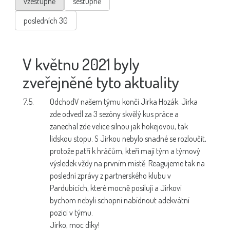
vzestupně
sestupně
posledních 30
V květnu 2021 byly
zveřejněné tyto aktuality
7.5.
Odchod
V našem týmu končí Jirka Hozák. Jirka
zde odvedl za 3 sezóny skvělý kus práce a
zanechal zde velice silnou jak hokejovou, tak
lidskou stopu. S Jirkou nebylo snadné se rozloučit,
protože patří k hráčům, kteří mají tým a týmový
výsledek vždy na prvním místě. Reagujeme tak na
poslední zprávy z partnerského klubu v
Pardubicích, které mocně posilují a Jirkovi
bychom nebyli schopni nabídnout adekvátní
pozici v týmu.
Jirko, moc díky!