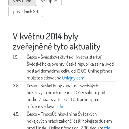
vzestupně
sestupně
posledních 30
V květnu 2014 byly
zveřejněné tyto aktuality
1.5.
Česko - Švédsko
Ve čtvrtek 1. května startují
Švédské hokejové hry. Česká republika se na úvod
postaví domácímu celku od 16:00. Online přenos
můžete sledovat na
Onlajny.com
!
3.5.
Česko - Rusko
Druhý zápas na Švédských
hokejových hrách odehrají Češi v sobotu proti
Rusku. Zápas startuje v 16:00, online přenos
můžete sledovat
zde
.
4.5.
Česko - Finsko
Účinkování na Švédských
hokejových hrách zakončí čeští hokejisté duelem
proti Finsku. Online přenos od 12:30 sledujte
zde
.