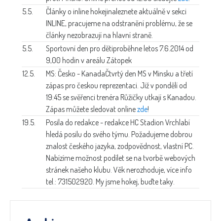
5.5.
Články o inline hokeji
naleznete aktuálně v sekci
INLINE, pracujeme na odstranění problému, že se
články nezobrazují na hlavní straně.
5.5.
Sportovní den pro děti
proběhne letos 7.6.2014 od
9,00 hodin v areálu Zátopek
12.5.
MS: Česko - Kanada
Čtvrtý den MS v Minsku a třetí
zápas pro českou reprezentaci. Již v pondělí od
19:45 se svěřenci trenéra Růžičky utkají s Kanadou.
Zápas můžete sledovat online
zde
!
19.5.
Posila do redakce -
redakce HC Stadion Vrchlabí
hledá posilu do svého týmu. Požadujeme dobrou
znalost českého jazyka, zodpovědnost, vlastní PC.
Nabízíme možnost podílet se na tvorbě webových
stránek našeho klubu. Věk nerozhoduje, více info
tel.: 731502920. My jsme hokej, buďte taky.