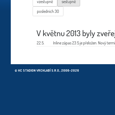
vzestupně
sestupně
posledních 30
V květnu 2013 byly zveře
22.5.
Inline zápas 23.5.
je přeložen. Nový term
© HC STADION VRCHLABÍ S.R.O., 2006–2026