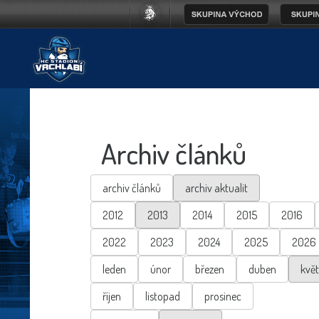
Archiv článků
archiv článků
archiv aktualit
2012
2013
2014
2015
2016
2022
2023
2024
2025
2026
leden
únor
březen
duben
kvě
říjen
listopad
prosinec