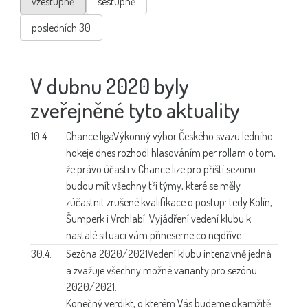
vzestupně
sestupně
posledních 30
V dubnu 2020 byly
zveřejněné tyto aktuality
10.4.
Chance liga
Výkonný výbor Českého svazu ledního
hokeje dnes rozhodl hlasováním per rollam o tom,
že právo účasti v Chance lize pro příští sezonu
budou mít všechny tři týmy, které se měly
zúčastnit zrušené kvalifikace o postup: tedy Kolín,
Šumperk i Vrchlabí. Vyjádření vedení klubu k
nastalé situaci vám přineseme co nejdříve.
30.4.
Sezóna 2020/2021
Vedení klubu intenzivně jedná
a zvažuje všechny možné varianty pro sezónu
2020/2021.
Konečný verdikt, o kterém Vás budeme okamžitě