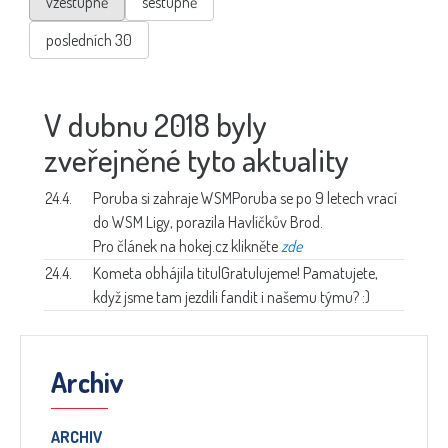
vzestupně
sestupně
posledních 30
V dubnu 2018 byly
zveřejněné tyto aktuality
24.4.
Poruba si zahraje WSM
Poruba se po 9 letech vrací
do WSM Ligy, porazila Havlíčkův Brod.
Pro článek na hokej.cz klikněte
zde
24.4.
Kometa obhájila titul
Gratulujeme! Pamatujete,
když jsme tam jezdili fandit i našemu týmu? :)
Archiv
ARCHIV