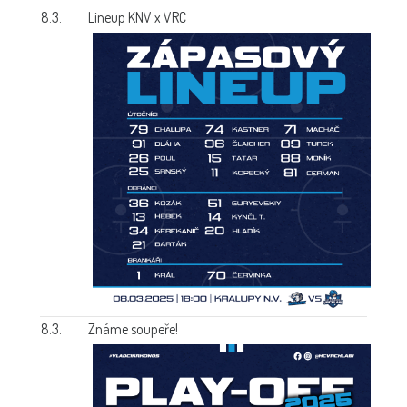
8.3.
Lineup KNV x VRC
8.3.
Známe soupeře!