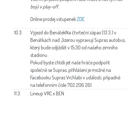
bojů v play-off.
Online prodej vstupenek
ZDE
10.3.
Výjezd do Benátek
Na čtvrteční zápas (13.3.) v
Benátkách nad Jizerou vypravují Supras autobus,
který bude odjíždět v 15:30 od našeho zimního
stadionu.
Pokud byste chtěli jet naše hráče podpořit
společně se Supras, přihlášení je možné na
Facebooku Supras Vrchlabí v události, případně
na telefonním čísle 702 206 261.
11.3.
Lineup VRC x BEN