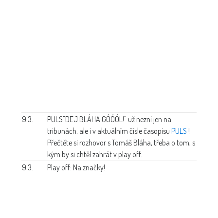
9.3.
PULS
"DEJ BLÁHA GÓÓÓL!" už nezní jen na
tribunách, ale i v aktuálním čísle časopisu
PULS
!
Přečtěte si rozhovor s Tomáš Bláha, třeba o tom, s
kým by si chtěl zahrát v play off.
9.3.
Play off: Na značky!