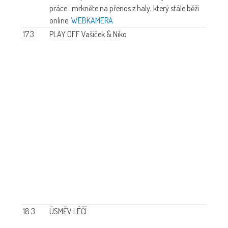
práce...mrkněte na přenos z haly, který stále běží
online.
WEBKAMERA
17.3.
PLAY OFF Vašíček & Niko
18.3.
ÚSMĚV LÉČÍ