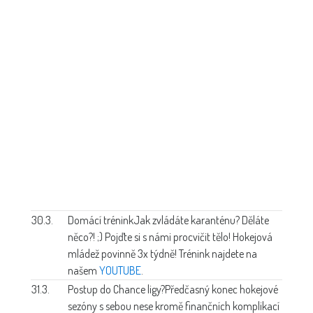
30.3.
Domácí trénink
Jak zvládáte karanténu? Děláte
něco?! ;) Pojďte si s námi procvičit tělo! Hokejová
mládež povinně 3x týdně! Trénink najdete na
našem
YOUTUBE
.
31.3.
Postup do Chance ligy?
Předčasný konec hokejové
sezóny s sebou nese kromě finančních komplikací