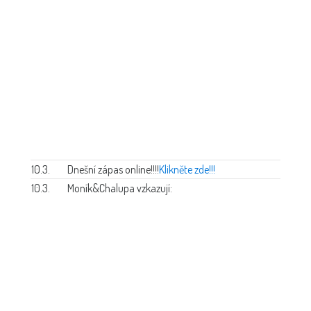
10.3.
Dnešní zápas online!!!!
Klikněte zde!!!
10.3.
Moník&Chalupa vzkazují: