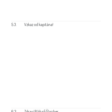
5.3.
Vzkaz od kapitána!
6.3.
Zdraví Bláha&Šlaicher