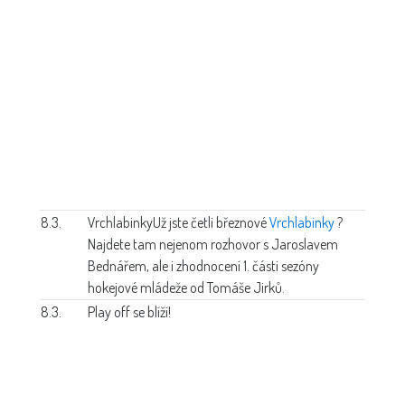
8.3.
Vrchlabinky
Už jste četli březnové
Vrchlabinky
?
Najdete tam nejenom rozhovor s Jaroslavem
Bednářem, ale i zhodnocení 1. části sezóny
hokejové mládeže od Tomáše Jirků.
8.3.
Play off se blíží!