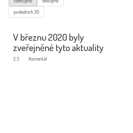
vzestupně
sestupně
posledních 30
V březnu 2020 byly
zveřejněné tyto aktuality
2.3.
Komentář