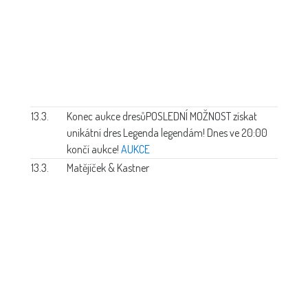
13.3.
Konec aukce dresů
POSLEDNÍ MOŽNOST získat
unikátní dres Legenda legendám! Dnes ve 20:00
končí aukce!
AUKCE
13.3.
Matějíček & Kastner