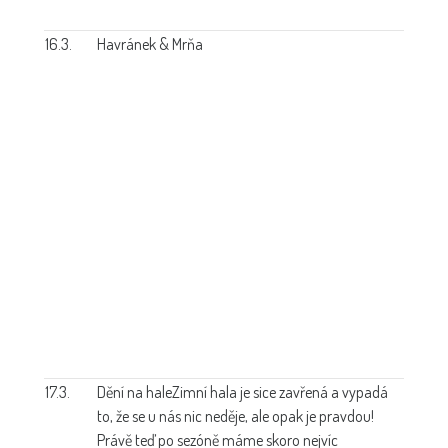
16.3.
Havránek & Mrňa
17.3.
Dění na hale
Zimní hala je sice zavřená a vypadá
to, že se u nás nic neděje, ale opak je pravdou!
Právě teď po sezóně máme skoro nejvíc