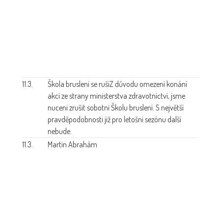
11.3.
Škola bruslení se ruší
Z důvodu omezení konání
akcí ze strany ministerstva zdravotnictví, jsme
nuceni zrušit sobotní Školu bruslení. S největší
pravděpodobnosti již pro letošní sezónu další
nebude.
11.3.
Martin Abrahám