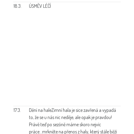
18.3.
ÚSMĚV LÉČÍ
17.3.
Dění na hale
Zimní hala je sice zavřená a vypadá
to, že se u nás nic neděje, ale opak je pravdou!
Právě teď po sezóně máme skoro nejvíc
práce...mrkněte na přenos z haly, který stále běží