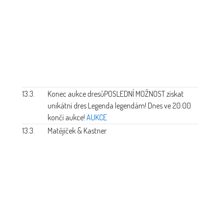
13.3.
Konec aukce dresů
POSLEDNÍ MOŽNOST získat
unikátní dres Legenda legendám! Dnes ve 20:00
končí aukce!
AUKCE
13.3.
Matějíček & Kastner