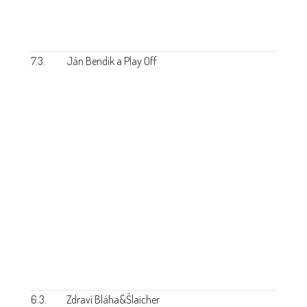
7.3.
Ján Bendik a Play Off
6.3.
Zdraví Bláha&Šlaicher