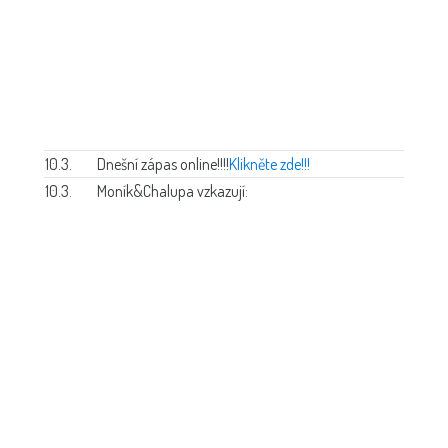
10.3.
Dnešní zápas online!!!!
Klikněte zde!!!
10.3.
Moník&Chalupa vzkazují: