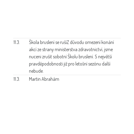
11.3.
Škola bruslení se ruší
Z důvodu omezení konání
akcí ze strany ministerstva zdravotnictví, jsme
nuceni zrušit sobotní Školu bruslení. S největší
pravděpodobnosti již pro letošní sezónu další
nebude.
11.3.
Martin Abrahám