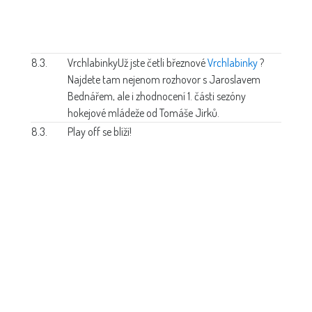
8.3.
Vrchlabinky
Už jste četli březnové
Vrchlabinky
?
Najdete tam nejenom rozhovor s Jaroslavem
Bednářem, ale i zhodnocení 1. části sezóny
hokejové mládeže od Tomáše Jirků.
8.3.
Play off se blíží!