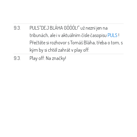
9.3.
PULS
"DEJ BLÁHA GÓÓÓL!" už nezní jen na
tribunách, ale i v aktuálním čísle časopisu
PULS
!
Přečtěte si rozhovor s Tomáš Bláha, třeba o tom, s
kým by si chtěl zahrát v play off.
9.3.
Play off: Na značky!