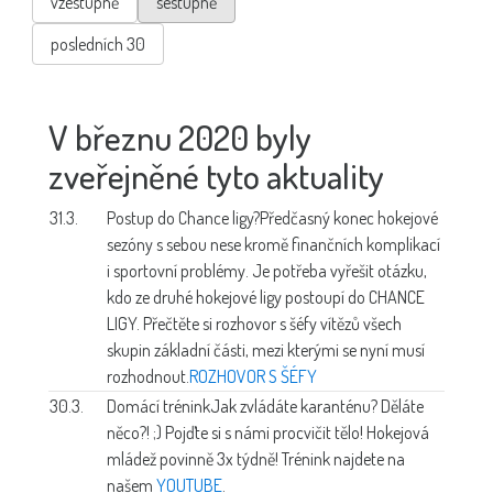
vzestupně
sestupně
posledních 30
V březnu 2020 byly
zveřejněné tyto aktuality
31.3.
Postup do Chance ligy?
Předčasný konec hokejové
sezóny s sebou nese kromě finančních komplikací
i sportovní problémy. Je potřeba vyřešit otázku,
kdo ze druhé hokejové ligy postoupí do CHANCE
LIGY. Přečtěte si rozhovor s šéfy vítězů všech
skupin základní části, mezi kterými se nyní musí
rozhodnout.
ROZHOVOR S ŠÉFY
30.3.
Domácí trénink
Jak zvládáte karanténu? Děláte
něco?! ;) Pojďte si s námi procvičit tělo! Hokejová
mládež povinně 3x týdně! Trénink najdete na
našem
YOUTUBE
.