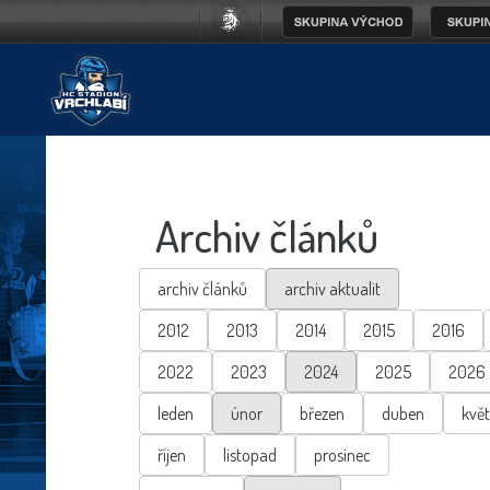
Archiv článků
archiv článků
archiv aktualit
2012
2013
2014
2015
2016
2022
2023
2024
2025
2026
leden
únor
březen
duben
kvě
říjen
listopad
prosinec