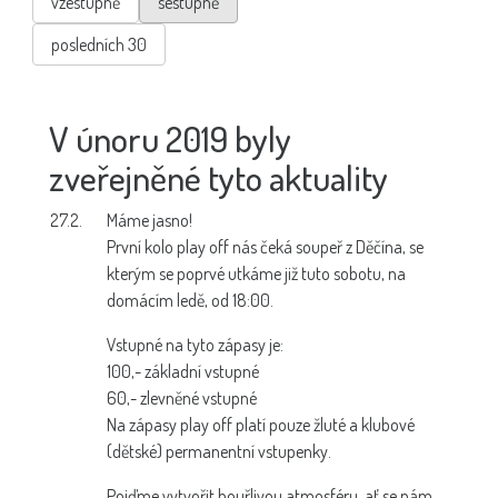
vzestupně
sestupně
posledních 30
V únoru 2019 byly
zveřejněné tyto aktuality
27.2.
Máme jasno!
První kolo play off nás čeká soupeř z Děčína, se
kterým se poprvé utkáme již tuto sobotu, na
domácím ledě, od 18:00.
Vstupné na tyto zápasy je:
100,- základní vstupné
60,- zlevněné vstupné
Na zápasy play off platí pouze žluté a klubové
(dětské) permanentní vstupenky.
Pojďme vytvořit bouřlivou atmosféru, ať se nám