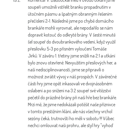
soupeři umožnili vstřelit branku propadnutím v
útočném pásmu a špatným obranným řešením
přečíslení 2-1. Následně jsme po chybě domácího
brankáře mohli vyrovnat, ale nepodařilo se nám
dopravit kotouč do odkryté brány. V šesté minutě
šel soupeř do dvoubrankového vedení, když využil
přesilovku 5-3 po přísném vyloučení Tomáše
Jirků. V závěru 1. třetiny jsme snížili na 2:1 a utkání
bylo znovu otevřené. Nevyužitím přesilových her, a
naší nedisciplinovaností, jsme se připravili o
možnost zvrátit vývoj v náš prospěch. V závěrečné
části hry jsme opět inkasovali ve dvojnásobném
oslabení a po snížení na 3:2 soupeř své vítězství
pečetil do prázdné brány při naší hře bez brankáře.
Mrzí mě, že jsme nedokázali potěšit naše příznivce
v tomto prestižním klání, ale nás všechny vrchol
sezóny čeká, trutnovští ho měli v sobotu !!! Vůbec
nechci omlouvat naši prohru, ale styl hry "vyhoď