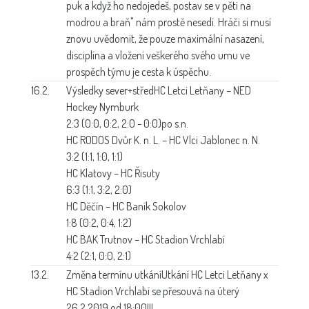
puk a když ho nedojedeš, postav se v pěti na
modrou a braň" nám prostě nesedí. Hráči si musí
znovu uvědomit, že pouze maximální nasazení,
disciplína a vložení veškerého svého umu ve
prospěch týmu je cesta k úspěchu.
16.2.
Výsledky sever+střed
HC Letci Letňany – NED
Hockey Nymburk
2:3 (0:0, 0:2, 2:0 - 0:0)po s.n.
HC RODOS Dvůr K. n. L. – HC Vlci Jablonec n. N.
3:2 (1:1, 1:0, 1:1)
HC Klatovy – HC Řisuty
6:3 (1:1, 3:2, 2:0)
HC Děčín – HC Baník Sokolov
1:8 (0:2, 0:4, 1:2)
HC BAK Trutnov – HC Stadion Vrchlabí
4:2 (2:1, 0:0, 2:1)
13.2.
Změna termínu utkání
Utkání HC Letci Letňany x
HC Stadion Vrchlabí se přesouvá na úterý
26.2.2019 od 18:00!!!