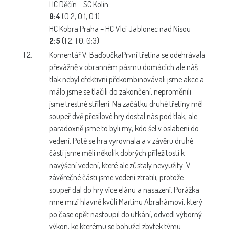
HC Děčín – SC Kolín
0:4
(0:2, 0:1, 0:1)
HC Kobra Praha – HC Vlci Jablonec nad Nisou
2:5
(1:2, 1:0, 0:3)
1.2.
Komentář V. Baďoučka
První třetina se odehrávala
převážně v obranném pásmu domácích ale náš
tlak nebyl efektivní překombinovávali jsme akce a
málo jsme se tlačili do zakončení, neproměnili
jsme trestné střílení. Na začátku druhé třetiny měl
soupeř dvě přesilové hry dostal nás pod tlak, ale
paradoxně jsme to byli my, kdo šel v oslabení do
vedení. Poté se hra vyrovnala a v závěru druhé
části jsme měli několik dobrých příležitostí k
navýšení vedení, které ale zůstaly nevyužity. V
závěrečné části jsme vedení ztratili, protože
soupeř dal do hry více elánu a nasazení. Porážka
mne mrzí hlavně kvůli Martinu Abrahámovi, který
po čase opět nastoupil do utkání, odvedl výborný
výkon, ke kterému se bohužel zbytek týmu