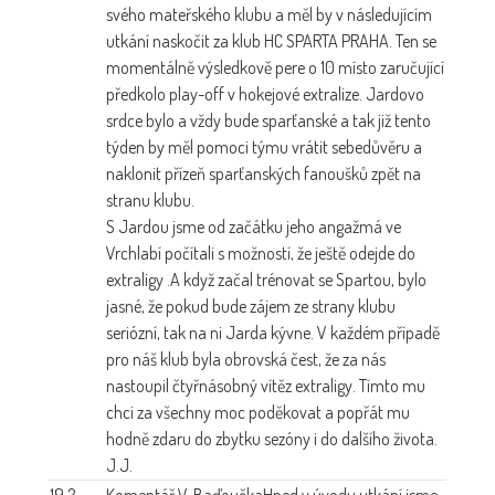
svého mateřského klubu a měl by v následujícím
utkání naskočit za klub HC SPARTA PRAHA. Ten se
momentálně výsledkově pere o 10 místo zaručující
předkolo play-off v hokejové extralize. Jardovo
srdce bylo a vždy bude sparťanské a tak již tento
týden by měl pomoci týmu vrátit sebedůvěru a
naklonit přízeň sparťanských fanoušků zpět na
stranu klubu.
S Jardou jsme od začátku jeho angažmá ve
Vrchlabí počítali s možností, že ještě odejde do
extraligy .A když začal trénovat se Spartou, bylo
jasné, že pokud bude zájem ze strany klubu
seriózní, tak na ni Jarda kývne. V každém případě
pro náš klub byla obrovská čest, že za nás
nastoupil čtyřnásobný vítěz extraligy. Tímto mu
chci za všechny moc poděkovat a popřát mu
hodně zdaru do zbytku sezóny i do dalšího života.
J.J.
19.2.
Komentář V. Baďoučka
Hned v úvodu utkání jsme