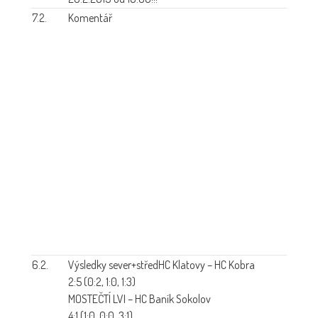
7.2.
Komentář
6.2.
Výsledky sever+střed
HC Klatovy – HC Kobra
2:5 (0:2, 1:0, 1:3)
MOSTEČTÍ LVI – HC Baník Sokolov
4:1 (1:0, 0:0, 3:1)