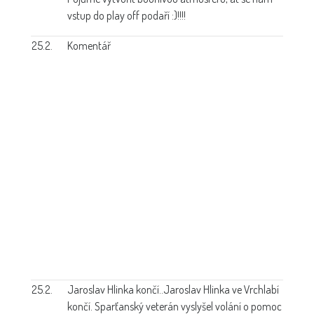
vstup do play off podaří :)!!!!
25.2.
Komentář
25.2.
Jaroslav Hlinka končí..
Jaroslav Hlinka ve Vrchlabí
končí. Sparťanský veterán vyslyšel volání o pomoc