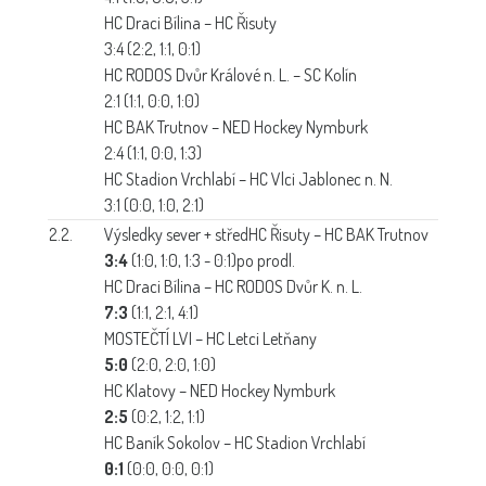
HC Draci Bílina – HC Řisuty
3:4 (2:2, 1:1, 0:1)
HC RODOS Dvůr Králové n. L. – SC Kolín
2:1 (1:1, 0:0, 1:0)
HC BAK Trutnov – NED Hockey Nymburk
2:4 (1:1, 0:0, 1:3)
HC Stadion Vrchlabí – HC Vlci Jablonec n. N.
3:1 (0:0, 1:0, 2:1)
2.2.
Výsledky sever + střed
HC Řisuty – HC BAK Trutnov
3:4
(1:0, 1:0, 1:3 - 0:1)po prodl.
HC Draci Bílina – HC RODOS Dvůr K. n. L.
7:3
(1:1, 2:1, 4:1)
MOSTEČTÍ LVI – HC Letci Letňany
5:0
(2:0, 2:0, 1:0)
HC Klatovy – NED Hockey Nymburk
2:5
(0:2, 1:2, 1:1)
HC Baník Sokolov – HC Stadion Vrchlabí
0:1
(0:0, 0:0, 0:1)