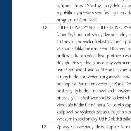
svůj podíl Tomáš Šťastný, který dokázal p
republiku nyní čeká v semifinále jeden z 
programu 7.2. od 14:30.
3.2.
DŮLEŽITÉ INFORMACE
DŮLEŽITÉ INFORMAC
fanoušky budou otevřeny dvě pokladny u h
Trutnova jsme vyčlenili vlastní vchod s po
vše bude důkladně označeno. Otevřeno bu
přišli na utkání o něco dříve, protože u v
důvodu, že se jedná o historicky vyhroce
uvnitř zimního stadionu. Stejně tak vnímají 
strany budou provedena organizační opa
pochopení. Partnerem večera je Rádio Če
hostesky. Ty budou malovat vrchlabským 
připravily o 1. přestávce soutěž na ledě
věnovalo Rádio Černá hora. Na tomto zápas
zatipovat na výsledek zápasu. Po jeho sk
vyrozuměn telefonicky. Od HC obdrží pěkno
1.2.
Zprávy z Univerziády
kde nastupuje Domin