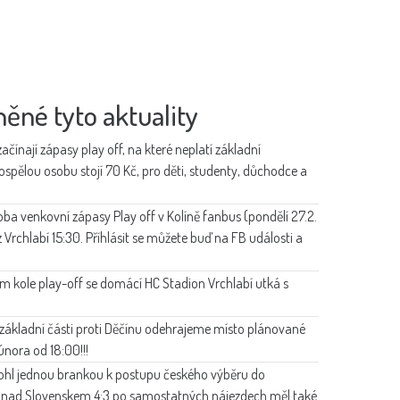
něné tyto aktuality
ínají zápasy play off, na které neplatí základní
pělou osobu stojí 70 Kč, pro děti, studenty, důchodce a
a venkovní zápasy Play off v Kolíně fanbus (pondělí 27.2.
z Vrchlabí 15:30. Příhlásit se můžete buď na FB události a
ním kole play-off se domácí HC Stadion Vrchlabí utká s
 základní části proti Děčínu odehrajeme místo plánované
 února od 18:00!!!
hl jednou brankou k postupu českého výběru do
ře nad Slovenskem 4:3 po samostatných nájezdech měl také