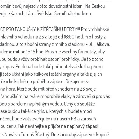
roměnit svůj nájezd v této dovednostní loterii. Na Českou
dvojice Kazachstán - Švédsko. Semifinále bude na
E PRO FANOUŠKY K ZÍTŘEJŠÍMU DERBY!!! Pro vrchlabské
lavního vchodu na ZS a to již od 16:00 hod. Pro hosty z
kladnou, a to z boční strany zimního stadionu - ul. Hálkova,
deme mít od 16:15 hod. Prosíme všechny fanoušky, aby
stupu budou vždy probíhat osobní prohlídky. Je to z toho
ný zápas. Posílena bude také pořadatelská služba přímo
toto utkání jako rizikové i státní orgány a také z jejich
tření ke klidnému průběhu zápasu. Děkujeme za
rná hora, které bude mít před vchodem na ZS svoje
fanouškům na tváře modrobílé vlajky a zároveň si pro vás
 v hodu s barelem naplněným vodou. Ceny do soutěže
e budou také Ice girls, u kterých si budete moci
ončení, bude vítěz zveřejněn na našem FB a zároveň
u cenu. Tak neváhejte a přijďte na napínavý zápas!!!!
ik Novák a Tomáš Šťastný. Dnešní druhý zápas ve skupině