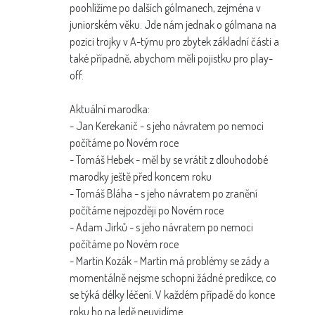
poohlížíme po dalších gólmanech, zejména v
juniorském věku. Jde nám jednak o gólmana na
pozici trojky v A-týmu pro zbytek základní části a
také případně, abychom měli pojistku pro play-
off.
Aktuální marodka:
- Jan Kerekanič - s jeho návratem po nemoci
počítáme po Novém roce
- Tomáš Hebek - měl by se vrátit z dlouhodobé
marodky ještě před koncem roku
- Tomáš Bláha - s jeho návratem po zranění
počítáme nejpozději po Novém roce
- Adam Jirků - s jeho návratem po nemoci
počítáme po Novém roce
- Martin Kozák - Martin má problémy se zády a
momentálně nejsme schopni žádné predikce, co
se týká délky léčení. V každém případě do konce
roku ho na ledě neuvidíme.