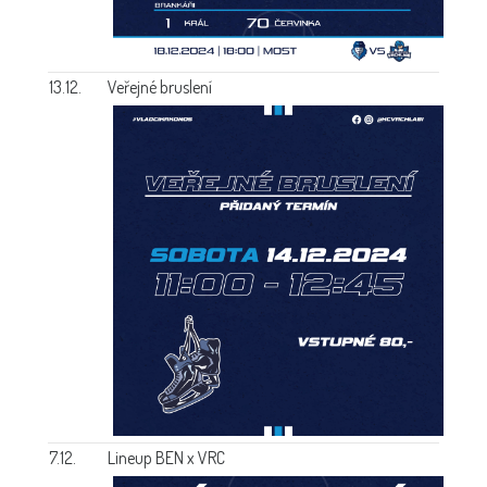
13.12.
Veřejné bruslení
7.12.
Lineup BEN x VRC