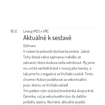
18.12.
Lineup MOS x VRC
Aktuálně k sestavě
Gólmani:
V našem brankovišti dochází ke změně. Jakub
Tichý dostal velice zajímavou nabídku ze
zahraničí, která doslova nešla odmítnout. My jsme
mu určitě nechtěli bránit v rozvoji jeho kariéry, a
tak jsme ho z angažmá ve Vrchlabí uvolnili. Tímto
chceme i Kubovi poděkovat za velice kvalitní
práci, kterou ve Vrchlabí odvedl.
Tím pádem nám zůstává brankářská dvojice Král,
Červinka, což je velice kvalitní duo do dalšího
průběhu sezóny. Nicméně, aktuálně se ještě