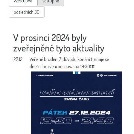
vzestupně
sestupně
posledních 30
V prosinci 2024 byly
zveřejněné tyto aktuality
27.12.
Veřejné bruslení
Z důvodu konání turnaje se
dnešní bruslení posouvá na 19:30❗❗❗