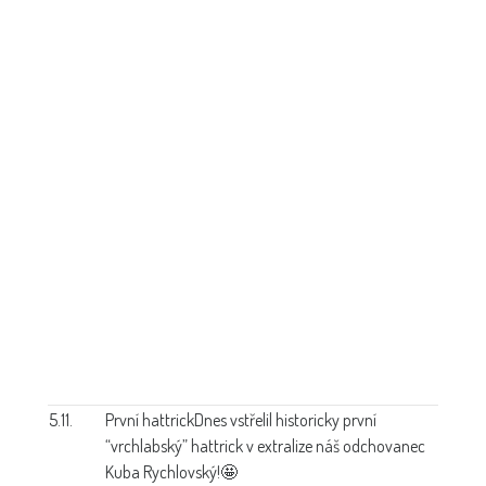
5.11.
První hattrick
Dnes vstřelil historicky první
“vrchlabský” hattrick v extralize náš odchovanec
Kuba Rychlovský!🤩