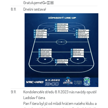
Gratulujeme!🥳👏🏼
8.11.
Dnešní sestava!
9.11.
Kondolence
Ve středu 8.11.2023 nás navždy opustil
Ladislav Fišera.
Pan Fišera byl již od mládí hráčem našeho klubu a