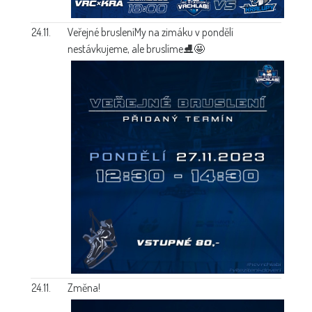
24.11.
Veřejné bruslení
My na zimáku v pondělí
nestávkujeme, ale bruslíme⛸🤩
24.11.
Změna!