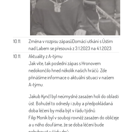
10.11.
Změna v rozpisu zápasů
Domácí utkání s Ústím
nad Labem se přesouvá z 3.1.2023 na 4.1.2023.
10.11.
Aktuality z A-týmu
Jak víte, tak poslední zápas s Hronovem
nedokončilo hned několik našich hráčů. Zde
přinášíme informace o aktuální situaci v našem
A-týmu.
Jakub Kynčl byl neúmyslně zasažen holí do oblasti
úst. Bohužel to odnesly i zuby a předpokládaná
doba léčení by měla být v řádu týdnů.
Filip Moník byl v souboji rovněž zasažen do obličeje
a u něho doufáme, že se doba léčení bude
pohybovat v řádu dnů.