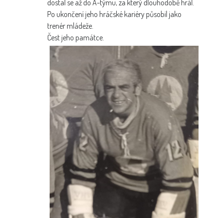
dostal se až do A-týmu, za který dlouhodobě hrál.
Po ukončení jeho hráčské kariéry působil jako
trenér mládeže.
Čest jeho památce.