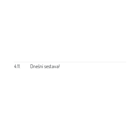
4.11.
Dnešní sestava!