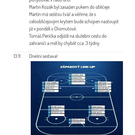
Martin Kozák byl zasažen pukem do obličeje.
Martin má sešitou tvář a věříme, že s
celoobličejovým krytem bude schopen nastoupit
již v pondělí v Chomutově.
Tomáš Perička odjíždí na služební cestu do
zahraničí a měl by chybět cca. 3 týdny.
13.11.
Dnešní sestava!