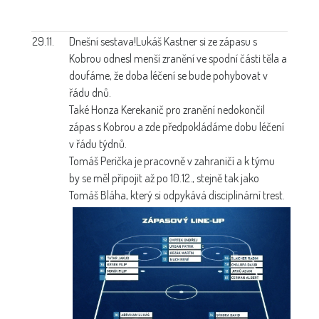
29.11.
Dnešní sestava!
Lukáš Kastner si ze zápasu s
Kobrou odnesl menší zranění ve spodní části těla a
doufáme, že doba léčení se bude pohybovat v
řádu dnů.
Také Honza Kerekanič pro zranění nedokončil
zápas s Kobrou a zde předpokládáme dobu léčení
v řádu týdnů.
Tomáš Perička je pracovně v zahraničí a k týmu
by se měl připojit až po 10.12., stejně tak jako
Tomáš Bláha, který si odpykává disciplinární trest.