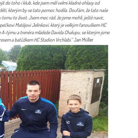
it do toho i klub, kde jsem měl velmi kladné ohlasy od
a děti, kterým by se tato pomoc hodila. Doufám, že tato naše
 tomu to život. Jsem moc rád, že jsme mohli, ještě navíc,
pečkovi Matějovi Jelínkovi, který je velkým fanouškem HC
če A-týmu a trenéra mládeže Davida Chalupu, se kterým jsme
dresem a batůžkem HC Stadion Vrchlabí.“
Jan Müller