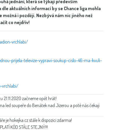
louhá jednání, která se týkají především
a dle aktuálních informací by se Chance liga mohla
le možná i později. Nezbývá nám nic jiného než
čít co nejdřív!
tadion-vrchlabi/
ednou-prijela-televize-vypravi-soukup-cislo-46-ma-kvuli-
e-vrchlabi/
u 21.11.2020 začneme opět hrát!
 na led soupeře do Benátek nad Jizerou a poté nás čekají
 je hokejka.cz stále k dispozici zdarma!
, !!!PLATÍ KÓD STÁLE STEJNÝ!!!