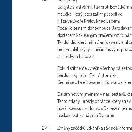
Jak jste si asi všimli, tak proti Benátká
Moučka, který letos zatím působil ve
II. lize ve Dvoře Králové nad Labem.
Podařilo se nám dohodnout s Jaroslavem, 
dostatečně zkušeným hráčem. Vstříc nám v
Teodoridis, který nám Jaroslava uvolnil d
není vrchlabský tým něčím novým, protože 
seniorským hokejem.
Pokud stihneme vyřešit všechny náležitosti
pardubický junior Petr Antoníček.
Jedná se o talentovaného forwarda, který 
Dalším novým jménem v naší sestavě, které
Tento mladý, urostlý obránce, který stráv
nováčkovskou smlouvu s Dallasem, je mo
naskakovat za nás i za Dynamo.
27.11.
Změny začátků utkání
Na základě informa