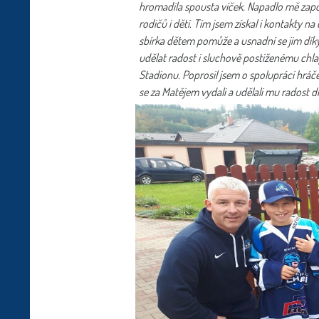
hromadila spousta víček. Napadlo mě zapoj
rodičů i dětí. Tím jsem získal i kontakty n
sbírka dětem pomůže a usnadní se jim díky
udělat radost i sluchově postiženému chla
Stadionu. Poprosil jsem o spolupráci hrá
se za Matějem vydali a udělali mu radost 