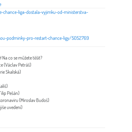
e
se-chance-liga-dostala-vyjimku-od-ministerstva-
-jsou-podminky-pro-restart-chance-ligy/5052769
! Na co se můžete těšit?
e (Václav Petráš)
rie Skalská)
ališ)
ilip Pešán)
koronaviru (Miroslav Budoš)
výše uvedení)