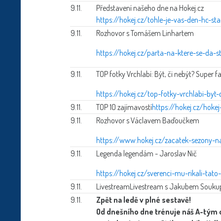
9.11.
Představení našeho dne na Hokej.cz
https://hokej.cz/tohle-je-vas-den-hc-s
9.11.
Rozhovor s Tomášem Linhartem
https://hokej.cz/parta-na-ktere-se-da-s
9.11.
TOP fotky Vrchlabí: Být, či nebýt? Super 
https://hokej.cz/top-fotky-vrchlabi-byt
9.11.
TOP 10 zajímavostí
https://hokej.cz/hokej
9.11.
Rozhovor s Václavem Baďoučkem
https://www.hokej.cz/zacatek-sezony-n
9.11.
Legenda legendám - Jaroslav Nič
https://hokej.cz/sverenci-mu-rikali-tato
9.11.
Livestream
Livestream s Jakubem Soukupe
9.11.
Zpět na ledě v plné sestavě!
Od dnešního dne trénuje náš A-tým 