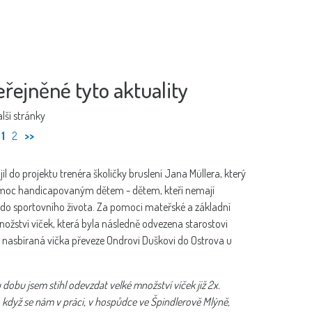
eřejněné tyto aktuality
lší stránky
1
2
>>
l do projektu trenéra školičky bruslení Jana Müllera, který
pomoc handicapovaným dětem - dětem, kteří nemají
do sportovního života. Za pomoci mateřské a základní
nožství víček, která byla následně odvezena starostovi
a nasbíraná víčka převeze Ondrovi Duškovi do Ostrova u
u dobu jsem stihl odevzdat velké množství víček již 2x.
když se nám v práci, v hospůdce ve Špindlerově Mlýně,