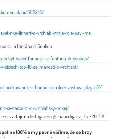
tadion-vrchlabi/5052463
tavet-rika-linhart-o-vrchlabi-moje-role-bavi-me
fanoušci a fontána di Soukup
-ci-nebyt-super-fanousci-a-fontana-di-soukup/
-v-cislech-top-10-zajimavosti-o-vrchlabi/
ad-ocekavani-tesi-badoucka-cilem-zustava-play-off/
-nic-se-zaslouzil-o-vrchlabsky-hokej/
m startuje na Instagramu @chanceligacz již ve 20:00!
opět na 100% a my pevně věříme, že se brzy