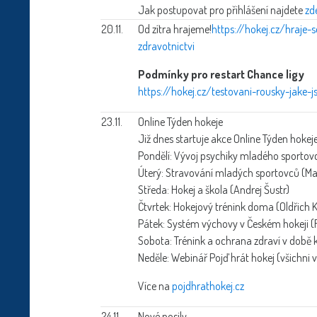
Jak postupovat pro přihlášení najdete
zd
20.11.
Od zítra hrajeme!
https://hokej.cz/hraje-
zdravotnictvi
Podmínky pro restart Chance ligy
https://hokej.cz/testovani-rousky-jake
23.11.
Online Týden hokeje
Již dnes startuje akce Online Týden hokeje
Pondělí: Vývoj psychiky mladého sportovc
Úterý: Stravování mladých sportovců (Ma
Středa: Hokej a škola (Andrej Šustr)
Čtvrtek: Hokejový trénink doma (Oldřich K
Pátek: Systém výchovy v Českém hokeji (F
Sobota: Trénink a ochrana zdraví v době 
Neděle: Webinář Pojď hrát hokej (všichni 
Více na
pojdhrathokej.cz
24.11.
Nové posily