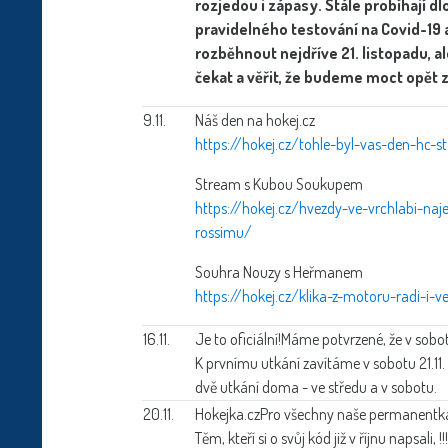
rozjedou i zápasy. Stále probíhají d
pravidelného testování na Covid-19 
rozběhnout nejdříve 21. listopadu, a
čekat a věřit, že budeme moct opět za
9.11.
Náš den na hokej.cz
https://hokej.cz/tohle-byl-vas-den-hc-s
Stream s Kubou Soukupem
https://hokej.cz/hvezdy-ve-vrchlabi-naj
rossimu/
Souhra Nouzy s Heřmanem
https://hokej.cz/klika-z-motoru-radi-i-v
16.11.
Je to oficiální!
Máme potvrzené, že v sobot
K prvnímu utkání zavítáme v sobotu 21.11.
dvě utkání doma - ve středu a v sobotu.
20.11.
Hokejka.cz
Pro všechny naše permanentkáře
Těm, kteří si o svůj kód již v říjnu napsali