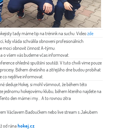
kejisty tady máme tip na trénink na suchu. Video
zde
cí, kdy vláda schválila obnovení profesionálních
me moci obnovit činnost A-týmu.
 a o všem vás budeme včas informovat.
ference ohledně spuštění soutěží. V tuto chvíli víme pouze
é procesy. Během dnešního a zítřejšího dne budou probíhat
me co nejdříve informovat.
lně sleduje Hokej, si mohl všimnout, že během této
uze jednomu hokejovému klubu, během kterého najdete na
Tento den máme i my... A to rovnou zítra
enérem Václavem Baďoučkem nebo live stream s Jakubem
již od rána
hokej.cz