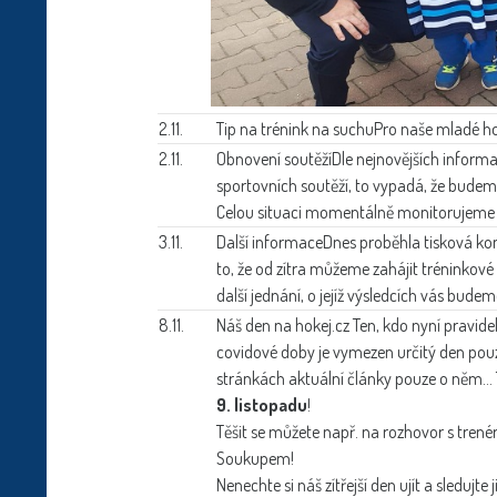
2.11.
Tip na trénink na suchu
Pro naše mladé ho
2.11.
Obnovení soutěží
Dle nejnovějších informa
sportovních soutěží, to vypadá, že bude
Celou situaci momentálně monitorujeme
3.11.
Další informace
Dnes proběhla tisková kon
to, že od zítra můžeme zahájit tréninkov
další jednání, o jejíž výsledcích vás bude
8.11.
Náš den na hokej.cz
Ten, kdo nyní pravide
covidové doby je vymezen určitý den po
stránkách aktuální články pouze o něm... 
9. listopadu
!
Těšit se můžete např. na rozhovor s tr
Soukupem!
Nenechte si náš zítřejší den ujít a sledujte 