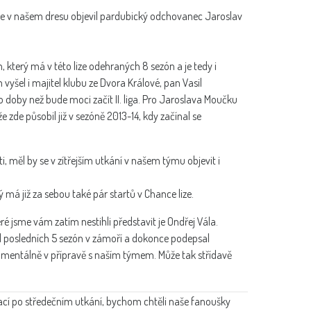
m se v našem dresu objevil pardubický odchovanec Jaroslav
který má v této lize odehraných 8 sezón a je tedy i
yšel i majitel klubu ze Dvora Králové, pan Vasil
o doby než bude moci začít II. liga. Pro Jaroslava Moučku
zde působil již v sezóně 2013-14, kdy začínal se
, měl by se v zítřejším utkání v našem týmu objevit i
má již za sebou také pár startů v Chance lize.
 jsme vám zatím nestihli představit je Ondřej Vála.
il posledních 5 sezón v zámoří a dokonce podepsal
mentálně v přípravě s naším týmem. Může tak střídavě
cí po středečním utkání, bychom chtěli naše fanoušky