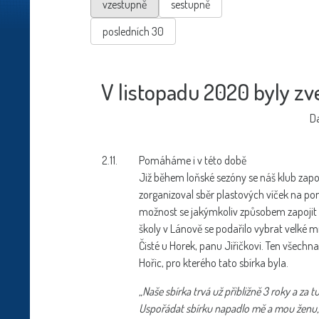
vzestupně
sestupně
posledních 30
V listopadu 2020 byly zv
Da
2.11.
Pomáháme i v této době
Již během loňské sezóny se náš klub zapoji
zorganizoval sběr plastových víček na 
možnost se jakýmkoliv způsobem zapojit 
školy v Lánově se podařilo vybrat velké m
Čisté u Horek, panu Jiřičkovi. Ten všechn
Hořic, pro kterého tato sbírka byla.
„Naše sbírka trvá už přibližně 3 roky a za t
Uspořádat sbírku napadlo mě a mou ženu, 