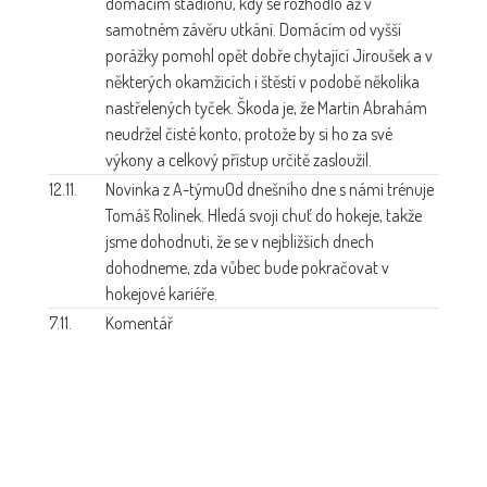
domácím stadionu, kdy se rozhodlo až v
samotném závěru utkání. Domácím od vyšší
porážky pomohl opět dobře chytající Jiroušek a v
některých okamžicích i štěstí v podobě několika
nastřelených tyček. Škoda je, že Martin Abrahám
neudržel čisté konto, protože by si ho za své
výkony a celkový přístup určitě zasloužil.
12.11.
Novinka z A-týmu
Od dnešního dne s námi trénuje
Tomáš Rolinek. Hledá svoji chuť do hokeje, takže
jsme dohodnuti, že se v nejbližších dnech
dohodneme, zda vůbec bude pokračovat v
hokejové kariéře.
7.11.
Komentář