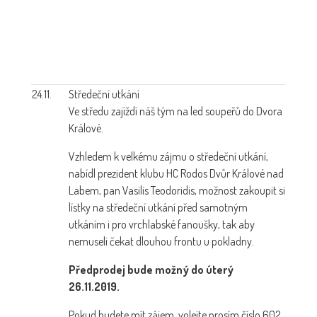
24.11.
Středeční utkání
Ve středu zajíždí náš tým na led soupeřů do Dvora
Králové.
Vzhledem k velkému zájmu o středeční utkání,
nabídl prezident klubu HC Rodos Dvůr Králové nad
Labem, pan Vasilis Teodoridis, možnost zakoupit si
lístky na středeční utkání před samotným
utkáním i pro vrchlabské fanoušky, tak aby
nemuseli čekat dlouhou frontu u pokladny.
Předprodej bude možný do úterý
26.11.2019.
Pokud budete mít zájem, volejte prosím číslo 602