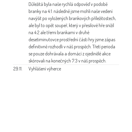
Důležitá byla naše rychlá odpověď v podobě
branky na 4:1. následně jsme mohli naše vedení
navýšit po vyložených brankových příležitostech,
ale byl to opět soupeř, který v přesilové hře snížil
na 4:2 ale třemi brankami v druhé
desetiminutovce prostřední části hry jsme zápas
definitivně rozhodli v náš prospěch. Třetí perioda
se pouze dohrávala a domácí z ojedinělé akce
skórovali na konečných 7:3 v náš prospěch.
29.11.
Vyhlášení výherce