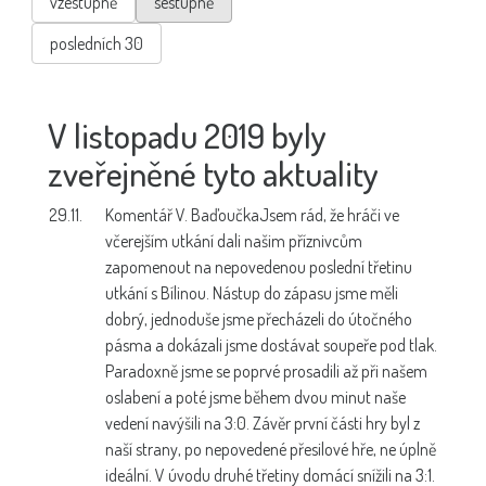
vzestupně
sestupně
posledních 30
V listopadu 2019 byly
zveřejněné tyto aktuality
29.11.
Komentář V. Baďoučka
Jsem rád, že hráči ve
včerejším utkání dali našim příznivcům
zapomenout na nepovedenou poslední třetinu
utkání s Bílinou. Nástup do zápasu jsme měli
dobrý, jednoduše jsme přecházeli do útočného
pásma a dokázali jsme dostávat soupeře pod tlak.
Paradoxně jsme se poprvé prosadili až při našem
oslabení a poté jsme během dvou minut naše
vedení navýšili na 3:0. Závěr první části hry byl z
naší strany, po nepovedené přesilové hře, ne úplně
ideální. V úvodu druhé třetiny domácí snížili na 3:1.