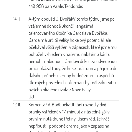
448 956 pan Vasilis Teodoridis.
14.11.
A-tým opouští J. Dvořák
V tomto týdnu jsme po
vzájemné dohodě ukončili angažmá
talentovaného útočníka Jaroslava Dvořáka.
Jarda má určitě veliký hokejový potenciál, ale
očekával větší vytížení v zápasech, které jsme mu,
bohužel, vzhledem k našemu nabitému kádru
nemohli nabídnout. Jardovi děkuji za odvedenou
práci, ukázal tady, že hokej hrát umí a přeji mu do
dalšího průběhu sezóny hodně zdaru a úspěchů.
Dle mých posledních informací by měl zakotvit u
našeho blízkého rivala z Nové Paky.
JJ
12.11.
Komentář V. Baďoučka
Utkání rozhodly dvě
branky vstřelené v 17. minutě a následně gól v
první minutě druhé třetiny. Jsem rád, že hráči
nepřipustili podobné drama jako v zápase na