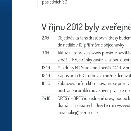
posledních 30
V říjnu 2012 byly zveřejn
2.10.
Objednávka fans dresů
první dresy budem
do neděle 7.10. přijímáme objednávky
3.10.
Aktuální zobrazení www
prosíme návštěv
zmáčkli F5, stránky zavřeli a znovu otevř
13.10.
Minidresy HC Stadion
od neděle 14.10. v pr
15.10.
Zápas proti HC Trutnov
je možné sledov
18.10.
Zobrazování fotek
Omlouváme se příznivc
odstranění problému aktivně pracujeme.
24.10.
DRESY - DRESY
objednané dresy budou k v
domácích zápasech. Jiný termín vyzved
jana.hokej@seznam.cz .