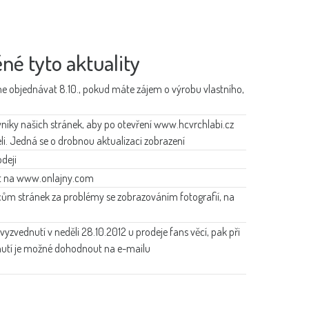
ěné tyto aktuality
e objednávat 8.10., pokud máte zájem o výrobu vlastního,
níky našich stránek, aby po otevření www.hcvrchlabi.cz
eli. Jedná se o drobnou aktualizaci zobrazení
odeji
at na www.onlajny.com
ům stránek za problémy se zobrazováním fotografií, na
yzvednutí v neděli 28.10.2012 u prodeje fans věcí, pak při
nutí je možné dohodnout na e-mailu