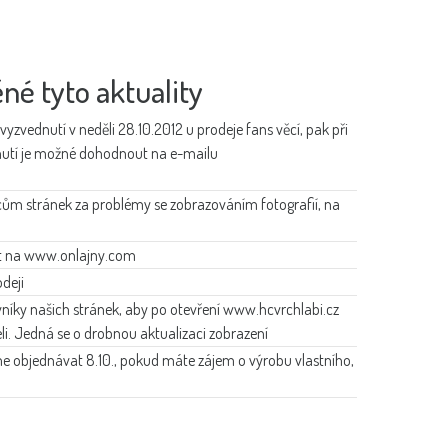
ěné tyto aktuality
yzvednutí v neděli 28.10.2012 u prodeje fans věcí, pak při
nutí je možné dohodnout na e-mailu
ům stránek za problémy se zobrazováním fotografií, na
at na www.onlajny.com
odeji
níky našich stránek, aby po otevření www.hcvrchlabi.cz
eli. Jedná se o drobnou aktualizaci zobrazení
e objednávat 8.10., pokud máte zájem o výrobu vlastního,