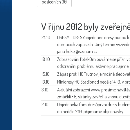
posledních 30
V říjnu 2012 byly zveřejn
24.10.
DRESY - DRESY
objednané dresy budou k v
domácích zápasech. Jiný termín vyzved
jana.hokej@seznam.cz .
18.10.
Zobrazování fotek
Omlouváme se příznivc
odstranění problému aktivně pracujeme.
15.10.
Zápas proti HC Trutnov
je možné sledov
13.10.
Minidresy HC Stadion
od neděle 14.10. v pr
3.10.
Aktuální zobrazení www
prosíme návštěv
zmáčkli F5, stránky zavřeli a znovu otevř
2.10.
Objednávka fans dresů
první dresy budem
do neděle 7.10. přijímáme objednávky