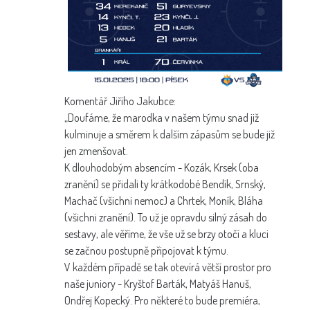
Komentář Jiřího Jakubce:
„Doufáme, že marodka v našem týmu snad již
kulminuje a směrem k dalším zápasům se bude již
jen zmenšovat.
K dlouhodobým absencím - Kozák, Krsek (oba
zranění) se přidali ty krátkodobé Bendík, Srnský,
Machač (všichni nemoc) a Chrtek, Moník, Bláha
(všichni zranění). To už je opravdu silný zásah do
sestavy, ale věříme, že vše už se brzy otočí a kluci
se začnou postupně připojovat k týmu.
V každém případě se tak otevírá větší prostor pro
naše juniory - Kryštof Barták, Matyáš Hanuš,
Ondřej Kopecký. Pro některé to bude premiéra,