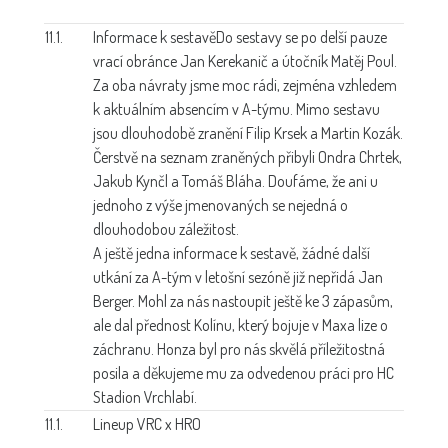
11.1.
Informace k sestavě
Do sestavy se po delší pauze
vrací obránce Jan Kerekanič a útočník Matěj Poul.
Za oba návraty jsme moc rádi, zejména vzhledem
k aktuálním absencím v A-týmu. Mimo sestavu
jsou dlouhodobě zranění Filip Krsek a Martin Kozák.
Čerstvě na seznam zraněných přibyli Ondra Chrtek,
Jakub Kynčl a Tomáš Bláha. Doufáme, že ani u
jednoho z výše jmenovaných se nejedná o
dlouhodobou záležitost.
A ještě jedna informace k sestavě, žádné další
utkání za A-tým v letošní sezóně již nepřidá Jan
Berger. Mohl za nás nastoupit ještě ke 3 zápasům,
ale dal přednost Kolínu, který bojuje v Maxa lize o
záchranu. Honza byl pro nás skvělá příležitostná
posila a děkujeme mu za odvedenou práci pro HC
Stadion Vrchlabí.
11.1.
Lineup VRC x HRO