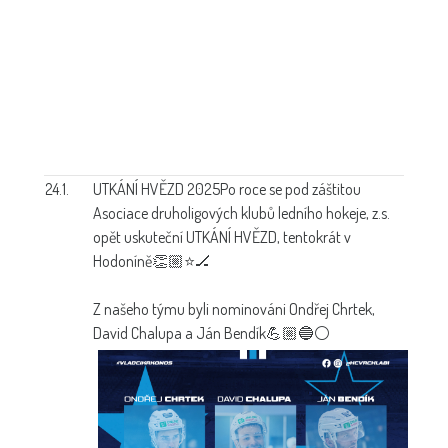
24.1.
UTKÁNÍ HVĚZD 2025
Po roce se pod záštitou
Asociace druholigových klubů ledního hokeje, z.s.
opět uskuteční UTKÁNÍ HVĚZD, tentokrát v
Hodoníně👏🏼⭐🏒
Z našeho týmu byli nominováni Ondřej Chrtek,
David Chalupa a Ján Bendík💪🏼🔵⚪