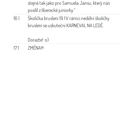
stejně tak jako pro Samuela Jansu, který nás
posílil z liberecké juniorky.“
16.1.
Školička bruslení 19.1.
V rámci nedělní školičky
bruslení se uskuteční KARNEVAL NA LEDĚ.
Dorazte! :o)
17.1.
ZMĚNA!!!