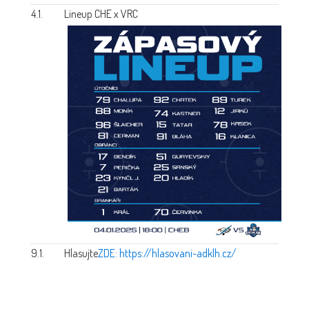
4.1.
Lineup CHE x VRC
9.1.
Hlasujte
ZDE: https://hlasovani-adklh.cz/