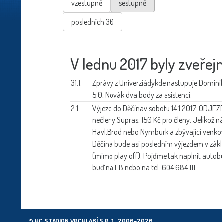
vzestupně
sestupně
posledních 30
V lednu 2017 byly zveřejn
31.1.
Zprávy z Univerziády
kde nastupuje Domini
5:0, Novák dva body za asistenci.
2.1.
Výjezd do Děčína
v sobotu 14.1.2017. ODJEZD
nečleny Supras, 150 Kč pro členy. Jelikož n
Havl.Brod nebo Nymburk a zbývající venkovn
Děčína bude asi posledním výjezdem v zák
(mimo play off). Pojďme tak naplnit autobus
buď na FB nebo na tel. 604 684 111.
© HC STADION VRCHLABÍ S.R.O., 2006–2026