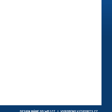
DESIGN MÁME OD
WPJ.CZ
| VYROBENO V
ESPORTS.CZ