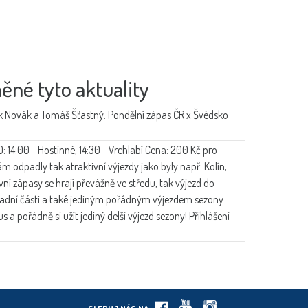
ěné tyto aktuality
k Novák a Tomáš Šťastný. Pondělní zápas ČR x Švédsko
: 14:00 - Hostinné, 14:30 - Vrchlabí Cena: 200 Kč pro
ám odpadly tak atraktivní výjezdy jako byly např. Kolín,
í zápasy se hrají převážně ve středu, tak výjezd do
ladní části a také jediným pořádným výjezdem sezony
 a pořádně si užít jediný delší výjezd sezony! Přihlášení