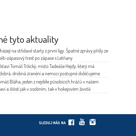
né tyto aktuality
zejí na střídavé starty z první ligy. Špatné zprávy přišly ze
ěti-zápasový trest po zápase s Letňany.
dstaví Tomáš Tržický, místo Tadeáše Hejdy, který má
e dobrá, drobná zranění a nemoci postupně doléčujeme.
omáš Bláha, jeden z nejdéle působících hráčů v našem
í a štěstí jak v osobním, tak v hokejovém životě.
SLEDUJ NÁS NA