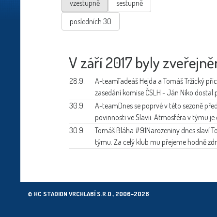
vzestupně
sestupně
posledních 30
V září 2017 byly zveřejně
28.9.
A-team
Tadeáš Hejda a Tomáš Tržický přichá
zasedání komise ČSLH - Ján Niko dostal p
30.9.
A-team
Dnes se poprvé v této sezoně pře
povinnosti ve Slavii. Atmosféra v týmu j
30.9.
Tomáš Bláha #91
Narozeniny dnes slaví T
týmu. Za celý klub mu přejeme hodně zdrav
© HC STADION VRCHLABÍ S.R.O., 2006–2026