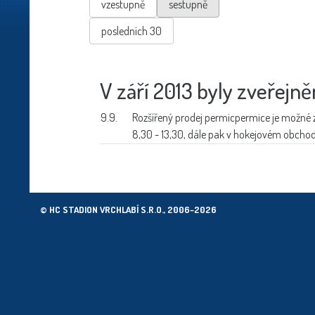
vzestupně
sestupně
posledních 30
V září 2013 byly zveřejně
9.9.
Rozšířený prodej permic
permice je možné z
8,30 - 13,30, dále pak v hokejovém obchod
© HC STADION VRCHLABÍ S.R.O., 2006–2026