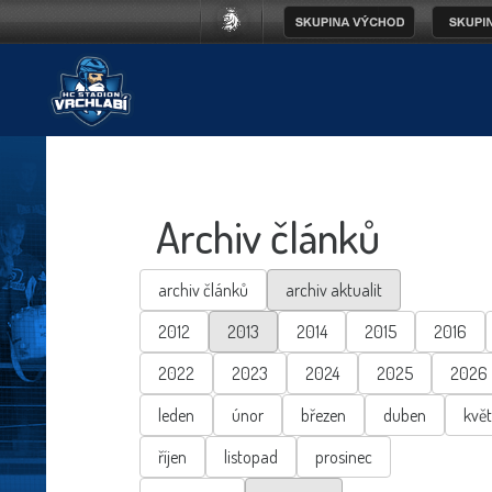
Archiv článků
archiv článků
archiv aktualit
2012
2013
2014
2015
2016
2022
2023
2024
2025
2026
leden
únor
březen
duben
kvě
říjen
listopad
prosinec