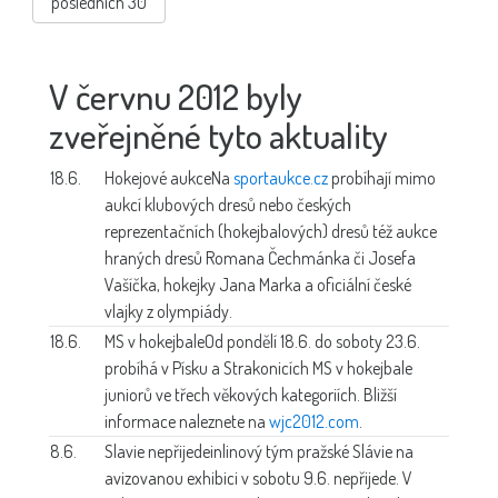
posledních 30
V červnu 2012 byly
zveřejněné tyto aktuality
18.6.
Hokejové aukce
Na
sportaukce.cz
probíhají mimo
aukcí klubových dresů nebo českých
reprezentačních (hokejbalových) dresů též aukce
hraných dresů Romana Čechmánka či Josefa
Vašíčka, hokejky Jana Marka a oficiální české
vlajky z olympiády.
18.6.
MS v hokejbale
Od pondělí 18.6. do soboty 23.6.
probíhá v Písku a Strakonicích MS v hokejbale
juniorů ve třech věkových kategoriích. Bližší
informace naleznete na
wjc2012.com
.
8.6.
Slavie nepřijede
inlinový tým pražské Slávie na
avizovanou exhibici v sobotu 9.6. nepřijede. V