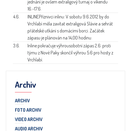
jednání je ovšem extraligový turnaj o víkendu
16.-17.6.
4.6.
INLINE
Příznivci inlinu: V sobotu 9.6.2012 by do
Vrchlabí měla zavítat extraligová Slávie a sehrát
přátelské utkání s domácími borci. Začátek
zápasu je plánován na 14,00 hodinu.
3.6.
Inline pokračuje výhrou
sobotní zápas 2.6. proti
týmu z Nové Paky skončil výhrou 5:6 pro hosty z
Vrchlabí.
Archiv
ARCHIV
FOTO ARCHIV
VIDEO ARCHIV
AUDIO ARCHIV