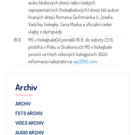
aukcí klubových dresů nebo českých
reprezentačních (hokejbalových) dresů též aukce
hraných dresů Romana Čechmánka či Josefa
Vašíčka, hokejky Jana Marka a oficiální české
vlajky z olympiády.
18.6.
MS v hokejbale
Od pondělí 18.6. do soboty 23.6.
probíhá v Písku a Strakonicích MS v hokejbale
juniorů ve třech věkových kategoriích. Bližší
informace naleznete na
wjc2012.com
.
Archiv
ARCHIV
FOTO ARCHIV
VIDEO ARCHIV
AUDIO ARCHIV