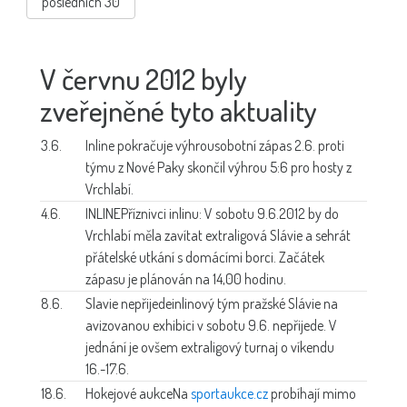
posledních 30
V červnu 2012 byly
zveřejněné tyto aktuality
3.6.
Inline pokračuje výhrou
sobotní zápas 2.6. proti
týmu z Nové Paky skončil výhrou 5:6 pro hosty z
Vrchlabí.
4.6.
INLINE
Příznivci inlinu: V sobotu 9.6.2012 by do
Vrchlabí měla zavítat extraligová Slávie a sehrát
přátelské utkání s domácími borci. Začátek
zápasu je plánován na 14,00 hodinu.
8.6.
Slavie nepřijede
inlinový tým pražské Slávie na
avizovanou exhibici v sobotu 9.6. nepřijede. V
jednání je ovšem extraligový turnaj o víkendu
16.-17.6.
18.6.
Hokejové aukce
Na
sportaukce.cz
probíhají mimo