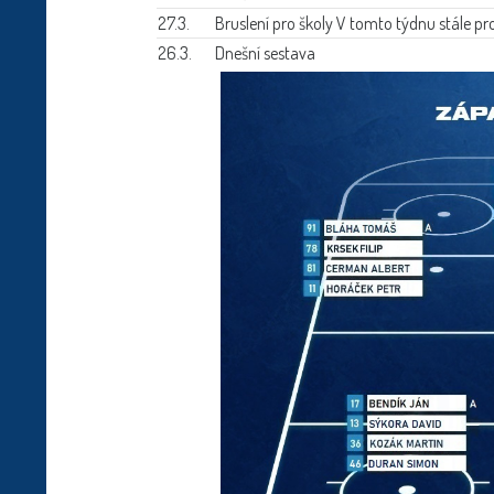
27.3.
Bruslení pro školy
V tomto týdnu stále pro
26.3.
Dnešní sestava