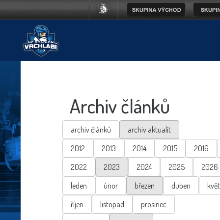
Archiv článků
archiv článků
archiv aktualit
2012
2013
2014
2015
2016
2022
2023
2024
2025
2026
leden
únor
březen
duben
kvě
říjen
listopad
prosinec