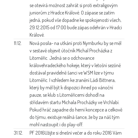
se otevírá možnost zahrát si proti extraligovým
juniorům z Hradce Králové. O zápase se zatím
jedná, pokud vše dopadne ke spokojenosti všech,
29.12.2015 od 17:00 bude zápas odehrán v Hradci
Králové.
11.12.
Nová posila-
na utkání proti Nymburku by se měl
v sestavě objevit útočník Michal Procházka z
Litoměřic. Jedná se o odchovance
královehradeckého hokeje, který v letošní sezóně
dostával pravidelně šanci ve WSM lize v týmu
Litoměřic. I vzhledem ke zranění Ládi Bittnera,
který by měl být k dispozici ihned po vánoční
pauze, se klub s Litoměřicemi dohodl na
střídavém startu Michala Procházky ve Vrchlabí.
Pokud hráč zapadne do herní koncepce a celkově
do týmu, existuje reálná šance, že by za náš tým
mohl nastoupit i do play-off.
31.12.
PF 2016
Užijte si dnešní večer a do roku 2016 Vám