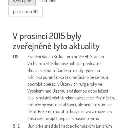
vzestupně
sestupně
posledních 30
V prosinci 2015 byly
zveřejněné tyto aktuality
1.12.
Zranění Radka Krska -
pro hráče HC Stadion
Vrchlabí a HC Krkonoše bohužel předčasně
skončila sezóna. Radek si minulý týden na
tréninku poranil ruku tak nešťastně, že se musí
podrobit operaci v Ústavu chirurgie ruky ve
Vysokém nad Jizerou s následnou dobu lečení
cca. 5 měsíců včetně rekonvalescence. Mrzí nás to,
protože by nyní dostal šanci, ale nedá se s tím nic
dělat. Přejeme mu, ať se brzy uzdraví a může se v
příští sezóně opět připojit k našemu týmu.
8.12.
Juniorka snad do Hradce
krkonošským juniorům