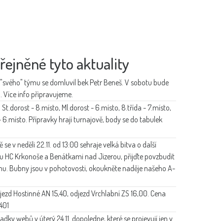
řejněné tyto aktuality
"svého" týmu se domluvil bek Petr Beneš. V sobotu bude
 Více info připravujeme.
 St.dorost - 8.místo, Ml.dorost - 6.místo, 8.třída - 7.místo,
a - 6.místo. Přípravky hrají turnajově, body se do tabulek
se v neděli 22.11. od 13:00 sehraje velká bitva o další
 HC Krkonoše a Benátkami nad Jizerou, přijďte povzbudit
mu. Bubny jsou v pohotovosti, okoukněte naděje našeho A-
djezd Hostinné AN 15,40, odjezd Vrchlabní ZS 16,00. Cena
401
ky webů v úterý 24.11. dopoledne, které se projevují jen v