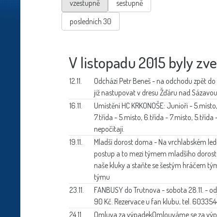
vzestupně
sestupně
posledních 30
V listopadu 2015 byly zve
12.11.
Odchází Petr Beneš -
na odchodu zpět do 
již nastupovat v dresu Žďáru nad Sázavou.
16.11.
Umístění HC KRKONOŠE:
Junioři - 5.místo,
7.třída - 5.místo, 6.třída - 7.místo, 5.tříd
nepočítají.
19.11.
Mladší dorost doma -
Na vrchlabském ledě 
postup a to mezi týmem mladšího dorostu
naše kluky a staňte se šestým hráčem tý
týmu
23.11.
FANBUSY do Trutnova -
sobota 28.11. - o
90 Kč. Rezervace u fan klubu, tel. 603354
24.11.
Omluva za výpadek
Omlouváme se za výpad