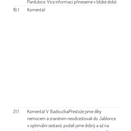
Pardubice. Více informací přineseme v blízké době.
16.1.
Komentář
21.1.
Komentář V. Baďoučka
Přestože jsme díky
nemocem a zraněním neodcestovali do Jablonce
v optimální sestavě, podali jsme dobrý a až na