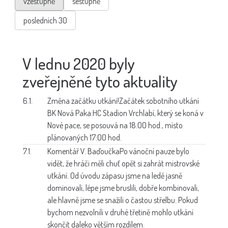
vzestupně
sestupně
posledních 30
V lednu 2020 byly
zveřejněné tyto aktuality
6.1.
Změna začátku utkání!
Začátek sobotního utkání
BK Nová Paka:HC Stadion Vrchlabí, který se koná v
Nové pace, se posouvá na 18:00 hod., místo
plánovaných 17:00 hod.
7.1.
Komentář V. Baďoučka
Po vánoční pauze bylo
vidět, že hráči měli chuť opět si zahrát mistrovské
utkání. Od úvodu zápasu jsme na ledě jasně
dominovali, lépe jsme bruslili, dobře kombinovali,
ale hlavně jsme se snažili o častou střelbu. Pokud
bychom nezvolnili v druhé třetině mohlo utkání
skončit daleko větším rozdílem.