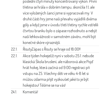
poslední čtyři minuty koncentrovaný výkon. První
třetina se hrála v dobrém tempu, skončila 1:1, ale
více vyložených šancí jsme si vypracovali my. V
druhé části hry jsme naši převahu vyjádřili dvěma
góly a když jsme v úvodu třetí třetiny rychle vstřelili
čtvrtou branku bylo o zápase rozhodnuto a nebýt
naší lehkovážnosti v samotném závěru, mohl být
konečné skóre výraznější.
22.1.
Řisuty
Zápas s Řisuty se hraje od 18:00!!
22.1.
Akce týden hokeje
Už nyní v sobotu 25.1. nebude
klasická Škola bruslení, ale náborová akce Pojď
hrát hokej, která začíná od 9:00 registraci při
vstupu na ZS. Všechny děti ve věku 4-8 let si
můžou zdarma přijít vyzkoušet jaké to je být
hokejistou! Těšíme se na vás!
24.1.
Komentář