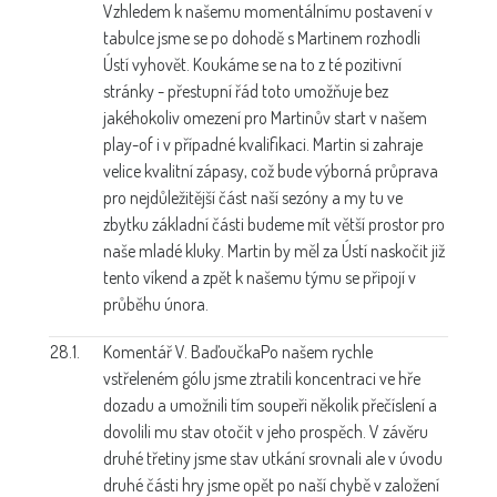
Vzhledem k našemu momentálnímu postavení v
tabulce jsme se po dohodě s Martinem rozhodli
Ústí vyhovět. Koukáme se na to z té pozitivní
stránky - přestupní řád toto umožňuje bez
jakéhokoliv omezení pro Martinův start v našem
play-of i v případné kvalifikaci. Martin si zahraje
velice kvalitní zápasy, což bude výborná průprava
pro nejdůležitější část naší sezóny a my tu ve
zbytku základní části budeme mít větší prostor pro
naše mladé kluky. Martin by měl za Ústí naskočit již
tento víkend a zpět k našemu týmu se připojí v
průběhu února.
28.1.
Komentář V. Baďoučka
Po našem rychle
vstřeleném gólu jsme ztratili koncentraci ve hře
dozadu a umožnili tím soupeři několik přečíslení a
dovolili mu stav otočit v jeho prospěch. V závěru
druhé třetiny jsme stav utkání srovnali ale v úvodu
druhé části hry jsme opět po naší chybě v založení