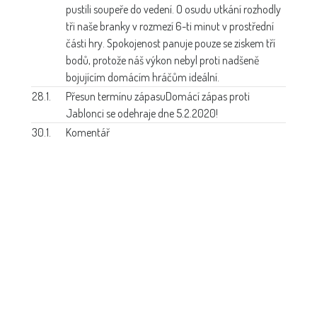
pustili soupeře do vedení. O osudu utkání rozhodly
tři naše branky v rozmezí 6-ti minut v prostřední
části hry. Spokojenost panuje pouze se ziskem tří
bodů, protože náš výkon nebyl proti nadšeně
bojujícím domácím hráčům ideální.
28.1.
Přesun termínu zápasu
Domácí zápas proti
Jablonci se odehraje dne 5.2.2020!
30.1.
Komentář