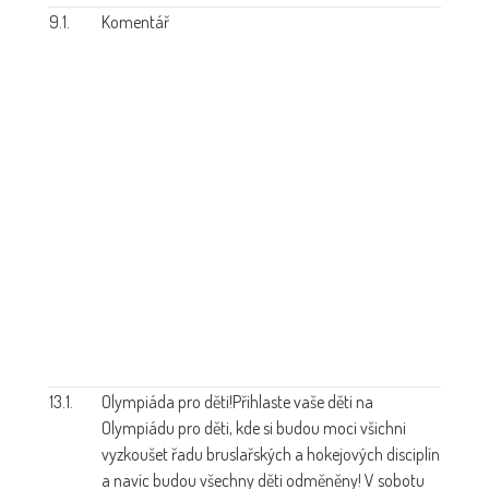
9.1.
Komentář
13.1.
Olympiáda pro děti!
Přihlaste vaše děti na
Olympiádu pro děti, kde si budou moci všichni
vyzkoušet řadu bruslařských a hokejových disciplín
a navíc budou všechny děti odměněny! V sobotu