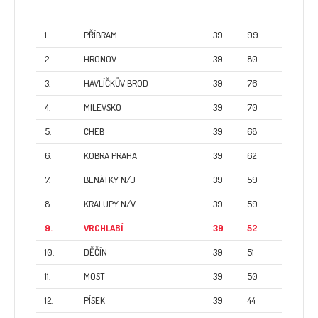
1.
PŘÍBRAM
39
99
2.
HRONOV
39
80
3.
HAVLÍČKŮV BROD
39
76
4.
MILEVSKO
39
70
5.
CHEB
39
68
6.
KOBRA PRAHA
39
62
7.
BENÁTKY N/J
39
59
8.
KRALUPY N/V
39
59
9.
VRCHLABÍ
39
52
10.
DĚČÍN
39
51
11.
MOST
39
50
12.
PÍSEK
39
44