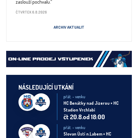
zaslouží pochvalu.“
ČTVRTEK 6.8.2026
ARCHIV AKTUALIT
NÁSLEDUJÍCÍ UTKÁNÍ
přát. - venku
HC Benátky nad Jizerou × HC
Stadion Vrchlabí
čt 20.8.od 18:00
přát. - venku
Slovan Ústí n.Labem × HC