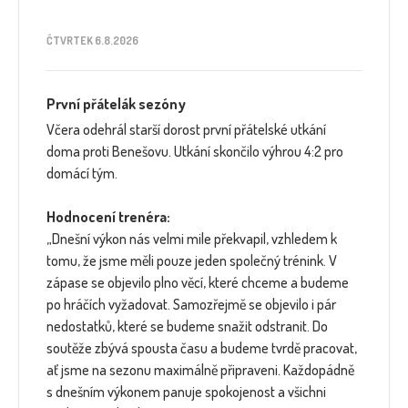
ČTVRTEK 6.8.2026
První přátelák sezóny
Včera odehrál starší dorost první přátelské utkání
doma proti Benešovu. Utkání skončilo výhrou 4:2 pro
domácí tým.
Hodnocení trenéra:
„Dnešní výkon nás velmi mile překvapil, vzhledem k
tomu, že jsme měli pouze jeden společný trénink. V
zápase se objevilo plno věcí, které chceme a budeme
po hráčích vyžadovat. Samozřejmě se objevilo i pár
nedostatků, které se budeme snažit odstranit. Do
soutěže zbývá spousta času a budeme tvrdě pracovat,
ať jsme na sezonu maximálně připraveni. Každopádně
s dnešním výkonem panuje spokojenost a všichni