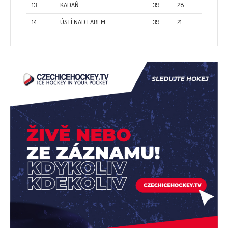
13.
KADAŇ
39
28
14.
ÚSTÍ NAD LABEM
39
21