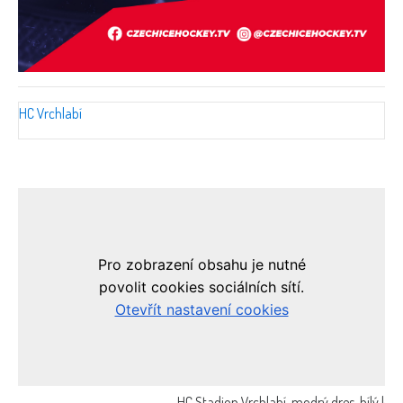
HC Vrchlabí
HC Stadion Vrchlabí, modrý dres, bílý led, ho