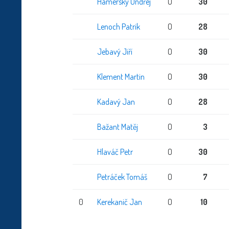
Hamerský Ondřej
O
30
Lenoch Patrik
O
28
Jebavý Jiří
O
30
Klement Martin
O
30
Kadavý Jan
O
28
Bažant Matěj
O
3
Hlaváč Petr
O
30
Petráček Tomáš
O
7
0
Kerekanič Jan
O
10