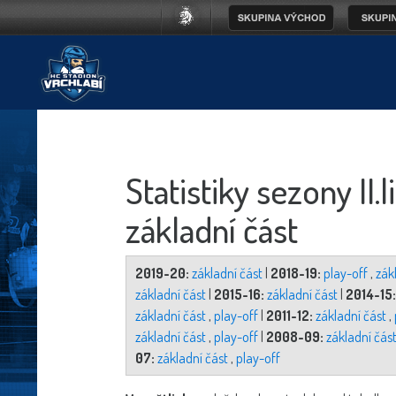
Statistiky sezony II.
základní část
2019-20:
základní část
|
2018-19:
play-off
,
zák
základní část
|
2015-16:
základní část
|
2014-15:
základní část
,
play-off
|
2011-12:
základní část
,
základní část
,
play-off
|
2008-09:
základní čás
07:
základní část
,
play-off