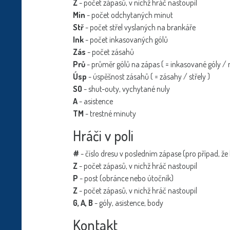
Z
- počet zápasů, v nichž hráč nastoupil
Min
- počet odchytaných minut
Stř
- počet střel vyslaných na brankáře
Ink
- počet inkasovaných gólů
Zás
- počet zásahů
Prů
- průměr gólů na zápas ( = inkasované góly /
Úsp
- úspěšnost zásahů ( = zásahy / střely )
SO
- shut-outy, vychytané nuly
A
- asistence
TM
- trestné minuty
Hráči v poli
#
- číslo dresu v posledním zápase (pro případ, že
Z
- počet zápasů, v nichž hráč nastoupil
P
- post (obránce nebo útočník)
Z
- počet zápasů, v nichž hráč nastoupil
G, A, B
- góly, asistence, body
Kontakt