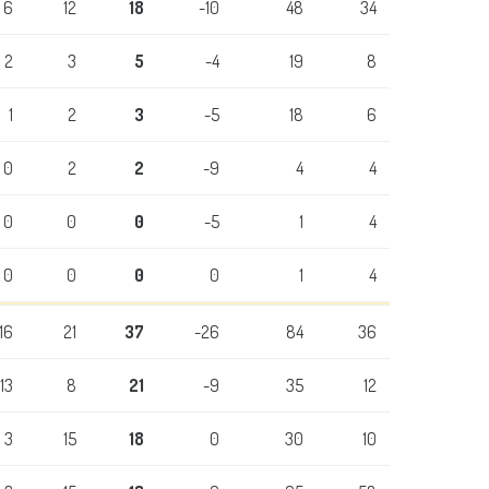
6
12
18
-10
48
34
2
3
5
-4
19
8
1
2
3
-5
18
6
0
2
2
-9
4
4
0
0
0
-5
1
4
0
0
0
0
1
4
16
21
37
-26
84
36
13
8
21
-9
35
12
3
15
18
0
30
10