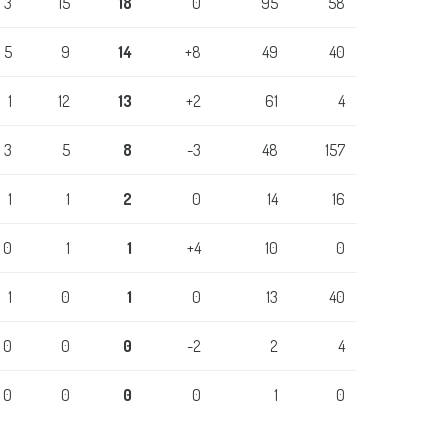
3
15
18
0
95
58
5
9
14
+8
49
40
1
12
13
+2
61
4
3
5
8
-3
48
157
1
1
2
0
14
16
0
1
1
+4
10
0
1
0
1
0
13
40
0
0
0
-2
2
4
0
0
0
0
1
0