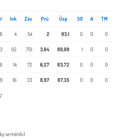
ř
Ink
Zás
Prů
Úsp
SO
A
TM
8
4
54
2
93,1
0
0
0
3
92
751
3,64
89,09
1
0
0
6
14
72
6,27
83,72
0
0
0
9
16
33
8,97
67,35
0
0
0
7
 by se měnilo)