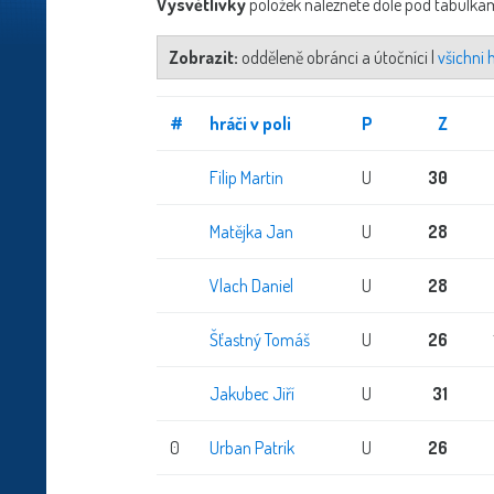
Vysvětlivky
položek naleznete dole pod tabulkam
Zobrazit:
odděleně obránci a útočníci |
všichni
#
hráči v poli
P
Z
Filip Martin
U
30
Matějka Jan
U
28
Vlach Daniel
U
28
Šťastný Tomáš
U
26
Jakubec Jiří
U
31
0
Urban Patrik
U
26