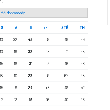
i.
 hráči dohromady
G
A
B
+/-
STŘ
TM
13
32
45
-9
49
20
13
19
32
-15
41
28
15
16
31
-12
46
26
18
10
28
-9
67
28
15
9
24
+5
48
42
7
12
19
-16
40
26