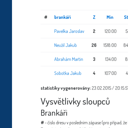
#
brankáři
Z
Min
St
Pavelka Jaroslav
2
120:00
5
Neužil Jakub
26
1518:00
84
Abrahám Martin
3
134:00
8
Sobotka Jakub
4
107:00
4
statistiky vygenerovány:
23.02.2015 / 20:15:5
Vysvětlivky sloupců
Brankáři
#
- číslo dresu v posledním zápase (pro případ, že