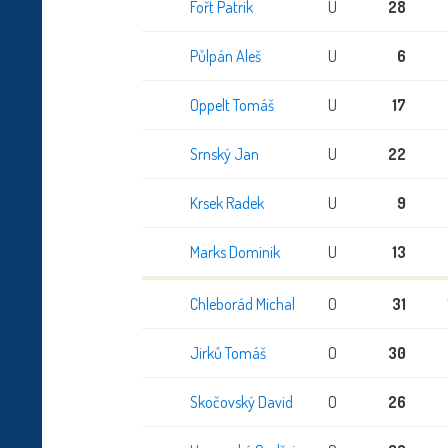
Fořt Patrik
U
28
Půlpán Aleš
U
6
Oppelt Tomáš
U
17
Srnský Jan
U
22
Krsek Radek
U
9
Marks Dominik
U
13
Chleborád Michal
O
31
Jirků Tomáš
O
30
Skočovský David
O
26