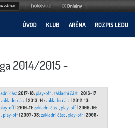
ÚVOD
KLUB
ARÉNA
ROZPIS LEDU
liga 2014/2015 -
ladní část
2017-18:
play-off
,
základní část
|
2016-17:
základní část
|
2013-14:
základní část
|
2012-13:
play-off
|
2010-11:
základní část
,
play-off
|
2009-10:
t
,
play-off
|
2007-08:
základní část
,
play-off
|
2006-