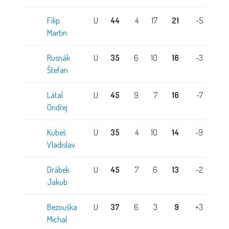
Filip
U
44
4
17
21
-5
Martin
Rusnák
U
35
6
10
16
-3
Štefan
Látal
U
45
9
7
16
-7
Ondřej
Kubeš
U
35
4
10
14
-9
Vladislav
Drábek
U
45
7
6
13
-2
Jakub
Bezouška
U
37
6
3
9
+3
Michal