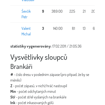
Ševčík
9
389:00
225
21
204
3
Petr
Valent
3
140:00
81
13
68
5
Michal
statistiky vygenerovány:
17.02.2011 / 21:05:36
Vysvětlivky sloupců
Brankáři
#
- číslo dresu v posledním zápase (pro případ, že by se
měnilo)
Z
- počet zápasů, v nichž hráč nastoupil
Min
- počet odchytaných minut
Stř
- počet střel vyslaných na brankáře
Ink
- počet inkasovaných gólů