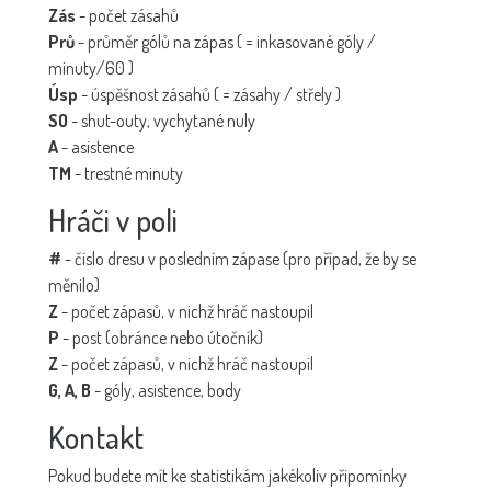
Zás
- počet zásahů
Prů
- průměr gólů na zápas ( = inkasované góly /
minuty/60 )
Úsp
- úspěšnost zásahů ( = zásahy / střely )
SO
- shut-outy, vychytané nuly
A
- asistence
TM
- trestné minuty
Hráči v poli
#
- číslo dresu v posledním zápase (pro případ, že by se
měnilo)
Z
- počet zápasů, v nichž hráč nastoupil
P
- post (obránce nebo útočník)
Z
- počet zápasů, v nichž hráč nastoupil
G, A, B
- góly, asistence, body
Kontakt
Pokud budete mít ke statistikám jakékoliv připomínky