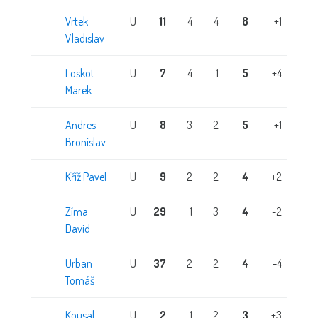
Vrtek
U
11
4
4
8
+1
Vladislav
Loskot
U
7
4
1
5
+4
Marek
Andres
U
8
3
2
5
+1
Bronislav
Kříž Pavel
U
9
2
2
4
+2
Zíma
U
29
1
3
4
-2
David
Urban
U
37
2
2
4
-4
Tomáš
Kousal
U
2
1
2
3
+3