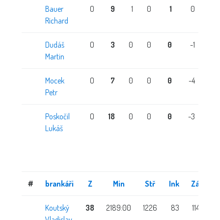
Bauer
O
9
1
0
1
0
Richard
Dudáš
O
3
0
0
0
-1
Martin
Mocek
O
7
0
0
0
-4
Petr
Poskočil
O
18
0
0
0
-3
Lukáš
#
brankáři
Z
Min
Stř
Ink
Zás
Koutský
38
2189:00
1226
83
1143
2
Vladislav