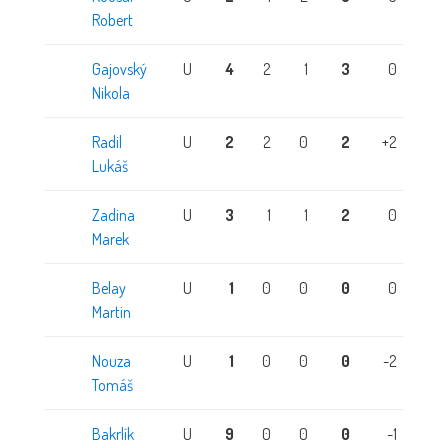
Robert
Gajovský
U
4
2
1
3
0
Nikola
Radil
U
2
2
0
2
+2
Lukáš
Zadina
U
3
1
1
2
0
Marek
Belay
U
1
0
0
0
0
Martin
Nouza
U
1
0
0
0
-2
Tomáš
Bakrlík
U
9
0
0
0
-1