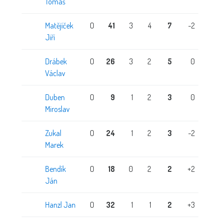
Tomáš
Matějíček
O
41
3
4
7
-2
Jiří
Drábek
O
26
3
2
5
0
Václav
Duben
O
9
1
2
3
0
Miroslav
Zukal
O
24
1
2
3
-2
Marek
Bendík
O
18
0
2
2
+2
Ján
Hanzl Jan
O
32
1
1
2
+3