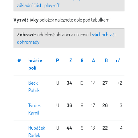
základní část
,
play-off
Vysvětlivky
položek naleznete dole pod tabulkami.
Zobrazit:
odděleně obránci a útočníci |
všichni hráči
dohromady
#
hráči v
P
Z
G
A
B
+/-
ST
poli
Beck
U
34
10
17
27
+2
Patrik
Tvrdek
U
36
9
17
26
-3
Kamil
Hubáček
U
44
9
13
22
+4
Radek