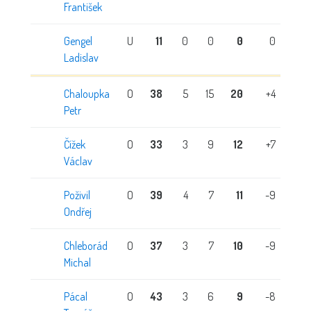
František
Gengel
U
11
0
0
0
0
Ladislav
Chaloupka
O
38
5
15
20
+4
Petr
Čížek
O
33
3
9
12
+7
Václav
Poživil
O
39
4
7
11
-9
Ondřej
Chleborád
O
37
3
7
10
-9
Michal
Pácal
O
43
3
6
9
-8