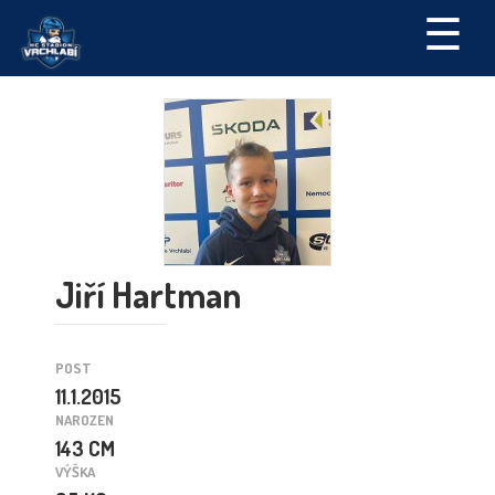
☰
Jiří Hartman
POST
11.1.2015
NAROZEN
143 CM
VÝŠKA