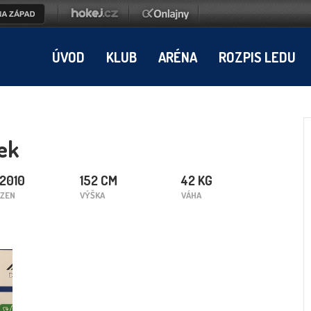
ÚVOD
KLUB
ARÉNA
ROZPIS LEDU
ek
.2010
152 CM
42 KG
ZEN
VÝŠKA
VÁHA