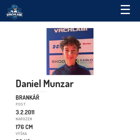
☰
Daniel Munzar
BRANKÁŘ
POST
3.2.2011
NAROZEN
176 CM
VÝŠKA