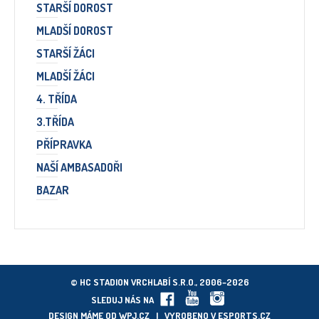
STARŠÍ DOROST
MLADŠÍ DOROST
STARŠÍ ŽÁCI
MLADŠÍ ŽÁCI
4. TŘÍDA
3.TŘÍDA
PŘÍPRAVKA
NAŠÍ AMBASADOŘI
BAZAR
© HC STADION VRCHLABÍ S.R.O., 2006–2026
SLEDUJ NÁS NA
DESIGN MÁME OD
WPJ.CZ
| VYROBENO V
ESPORTS.CZ