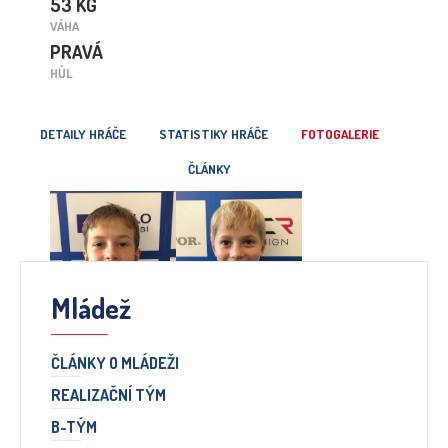
53 KG
VÁHA
PRAVÁ
HŮL
DETAILY HRÁČE
STATISTIKY HRÁČE
FOTOGALERIE
ČLÁNKY
Mládež
ČLÁNKY O MLÁDEŽI
REALIZAČNÍ TÝM
B-TÝM