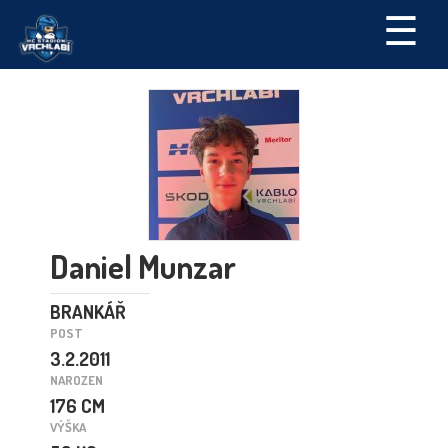
☰
Daniel Munzar
BRANKÁŘ
POST
3.2.2011
NAROZEN
176 CM
VÝŠKA