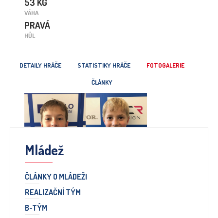
53 KG
VÁHA
PRAVÁ
HŮL
DETAILY HRÁČE
STATISTIKY HRÁČE
FOTOGALERIE
ČLÁNKY
Mládež
ČLÁNKY O MLÁDEŽI
REALIZAČNÍ TÝM
B-TÝM