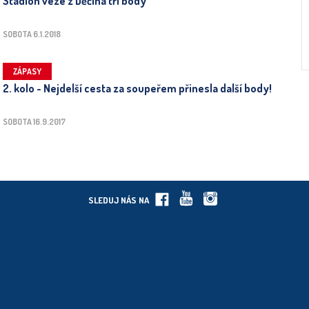
Stadion veze z Děčína tři body
SOBOTA 6.1.2018
ZÁPASY
2. kolo - Nejdelší cesta za soupeřem přinesla další body!
SOBOTA 16.9.2017
SLEDUJ NÁS NA