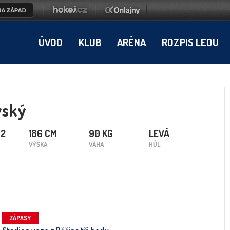
ÚVOD
KLUB
ARÉNA
ROZPIS LEDU
vský
92
186 CM
90 KG
LEVÁ
VÝŠKA
VÁHA
HŮL
ZÁPASY