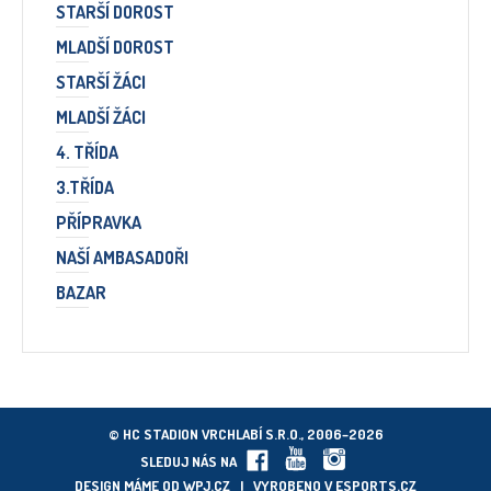
STARŠÍ DOROST
MLADŠÍ DOROST
STARŠÍ ŽÁCI
MLADŠÍ ŽÁCI
4. TŘÍDA
3.TŘÍDA
PŘÍPRAVKA
NAŠÍ AMBASADOŘI
BAZAR
© HC STADION VRCHLABÍ S.R.O., 2006–2026
SLEDUJ NÁS NA
DESIGN MÁME OD
WPJ.CZ
| VYROBENO V
ESPORTS.CZ