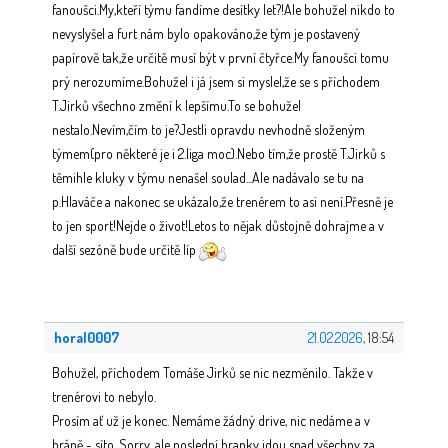
fanoušci.My,kteří týmu fandíme desítky let?!Ale bohužel nikdo to
nevyslyšel a furt nám bylo opakováno,že tým je postavený
papírově tak,že určitě musí být v první čtyřce.My fanoušci tomu
prý nerozumíme.Bohužel i já jsem si myslel,že se s příchodem
T.Jirků všechno změní k lepšímu.To se bohužel
nestalo.Nevím,čím to je?Jestli opravdu nevhodně složeným
týmem(pro některé je i 2.liga moc).Nebo tím,že prostě T.Jirků s
těmihle kluky v týmu nenašel soulad...Ale nadávalo se tu na
p.Hlaváče a nakonec se ukázalo,že trenérem to asi není.Přesně je
to jen sport!Nejde o život!Letos to nějak důstojně dohrajme a v
další sezóně bude určitě líp
horal0007
21.02.2026
, 18:54
Bohužel, příchodem Tomáše Jirků se nic nezměnilo. Takže v
trenérovi to nebylo.
Prosím ať už je konec. Nemáme žádný drive, nic nedáme a v
bráně - síto. Sorry, ale poslední branky jdou snad všechny za