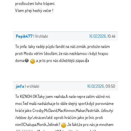
prodloužení toho trápení.
Všem přeji hezký večer !
Pepik477
| Vrchlabí
16.02.2026
, 10:44
To jinfa: taky raději půjdu fandit na náš zimák, protože našim
proti Mostu věřím (doufám, že nás nezklamou i když hrajou
doma😂
a je to pro nás důležitější zápas.👍
jinfa
| vrchlabí
16.02.2026
, 09:50
To KIZNOH:OK.Taky jsem realista.A naše repre zatím vážně nic
moc.Teď malá nadsázka,je to stále stejný sport,když porovnáme
hráče jako Crosby,McDavid,MacKinnon,Makar,Pastrňák,
(dlouhý
řetězec byl zkrácen)
atd. oproti hráčům jako je (nic proti
nim!)Chalupa,Moník,Jelínek?
Je fakt,že pro nás je mnohem