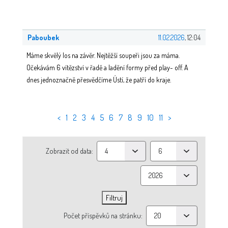
Paboubek
11.02.2026
, 12:04
Máme skvělý los na závěr. Nejtěžší soupeři jsou za máma.
Očekávám 6 vítězství v řadě a ladění formy před play- off. A
dnes jednoznačně přesvědčíme Ústí, že patří do kraje.
<
1
2
3
4
5
6
7
8
9
10
11
>
Zobrazit od data:
Počet příspěvků na stránku: