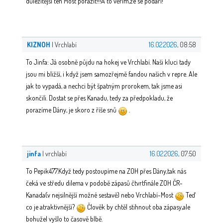
důležitější ten Most porazit!!!A to věřím,že se podaří!
KIZNOH
| Vrchlabí
16.02.2026
, 08:58
To Jinfa: Já osobně půjdu na hokej ve Vrchlabí. Naši kluci tady
jsou mi bližší, i když jsem samozřejmě fandou našich v repre. Ale
jak to vypadá, a nechci být špatným prorokem, tak jsme asi
skončili. Dostat se přes Kanadu, tedy za předpokladu, že
porazíme Dány, je skoro z říše snů
.
jinfa
| vrchlabí
16.02.2026
, 07:50
To Pepik477.Když tedy postoupíme na ZOH přes Dány,tak nás
čeká ve středu dilema v podobě zápasů čtvrtfinále ZOH ČR-
Kanada(v nejsilnější možné sestavě) nebo Vrchlabí-Most
Teď
co je atraktivnější?
Člověk by chtěl stihnout oba zápasy,ale
bohužel vyšlo to časově blbě.