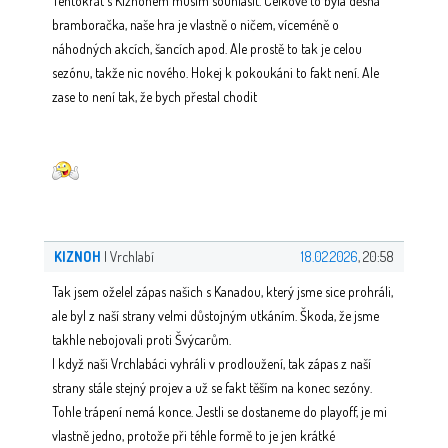
Tentokrát s Kiznohem musím souhlasit. Celkově to byla děsná
bramboračka, naše hra je vlastně o ničem, víceméně o
náhodných akcích, šancích apod. Ale prostě to tak je celou
sezónu, takže nic nového. Hokej k pokoukáni to fakt není. Ale
zase to není tak, že bych přestal chodit
KIZNOH
| Vrchlabí
18.02.2026
, 20:58
Tak jsem oželel zápas našich s Kanadou, který jsme sice prohráli,
ale byl z naší strany velmi důstojným utkáním. Škoda, že jsme
takhle nebojovali proti Švýcarům.
I když naši Vrchlabáci vyhráli v prodloužení, tak zápas z naší
strany stále stejný projev a už se fakt těším na konec sezóny.
Tohle trápení nemá konce. Jestli se dostaneme do playoff, je mi
vlastně jedno, protože při téhle formě to je jen krátké