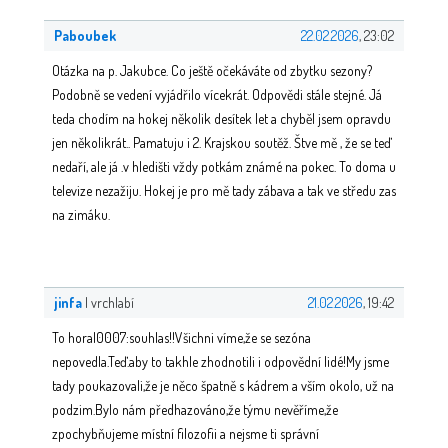
Paboubek
22.02.2026
, 23:02
Otázka na p. Jakubce. Co ještě očekáváte od zbytku sezony?
Podobně se vedení vyjádřilo vícekrát. Odpovědi stále stejné. Já
teda chodím na hokej několik desítek let a chyběl jsem opravdu
jen několikrát.. Pamatuju i 2. Krajskou soutěž. Štve mě , že se teď
nedaří, ale já .v hledišti vždy potkám známé na pokec. To doma u
televize nezažiju. Hokej je pro mě tady zábava a tak ve středu zas
na zimáku.
jinfa
| vrchlabí
21.02.2026
, 19:42
To horal0007:souhlas!!Všichni víme,že se sezóna
nepovedla.Teď.aby to takhle zhodnotili i odpovědní lidé!My jsme
tady poukazovali,že je něco špatně s kádrem a vším okolo, už na
podzim.Bylo nám předhazováno,že týmu nevěříme,že
zpochybňujeme místní filozofii a nejsme ti správní