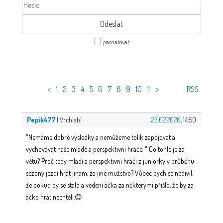
pamatovat
<
1
2
3
4
5
6
7
8
9
10
11
>
RSS
Pepik477
| Vrchlabí
23.02.2026
, 14:50
"Nemáme dobré výsledky a nemůžeme tolik zapojovat a
vychovávat naše mladé a perspektivní hráče. " Co tohle je za
větu? Proč tedy mladí a perspektivní hráči z juniorky v průběhu
sezony jezdí hrát jinam, za jiné mužstvo? Vůbec bych se nedivil,
že pokud by se stalo a vedení áčka za některými přišlo, že by za
áčko hrát nechtěli.😊