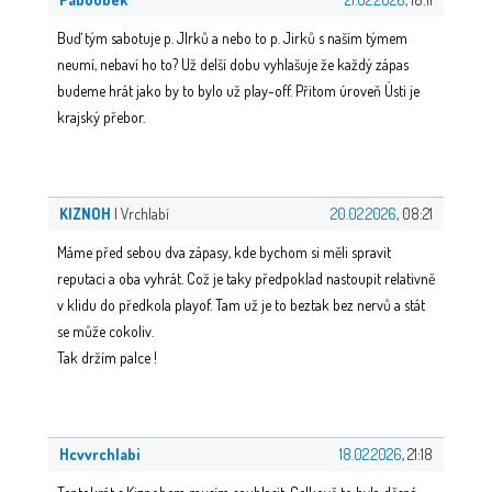
Buď tým sabotuje p. JIrků a nebo to p. Jirků s naším týmem
neumí, nebaví ho to? Už delší dobu vyhlašuje že každý zápas
budeme hrát jako by to bylo už play-off. Přitom úroveň Ústi je
krajský přebor.
KIZNOH
| Vrchlabí
20.02.2026
, 08:21
Máme před sebou dva zápasy, kde bychom si měli spravit
reputaci a oba vyhrát. Což je taky předpoklad nastoupit relativně
v klidu do předkola playof. Tam už je to beztak bez nervů a stát
se může cokoliv.
Tak držím palce !
Hcvvrchlabi
18.02.2026
, 21:18