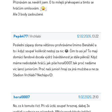
Přiznávám se, nevěřil jsem. O to milejší překvapení a tímto se
hráčům omlouvám.
Ale 3 body zasloužené.
Pepik477
| Vrchlabí
12.02.2026
, 13:22
Poslední zápasy doma většinou prohráváme (mimo Benátek) a
to i když soupeř kolikrát nestojí za nic 😂. Čím to asi je? To mají
domácí fandové docela výdrž (návštěvnost je stále pěkná). Když
máme nedostatek hráčů, jak píše horal0007, tak proč nedáme
víc šancí juniorům. Proč naši junioři hrají za jiná mužstva a ne za
Stadion Vrchlabí? Nechápu🤢.
horal0007
11.02.2026
, 21:10
No, co k tomuto říct. Při vší úctě, soupeř hroznej, slabej 3x
vystřelí a vyhraje po nájezdech. !!!Naše produktivita totálně