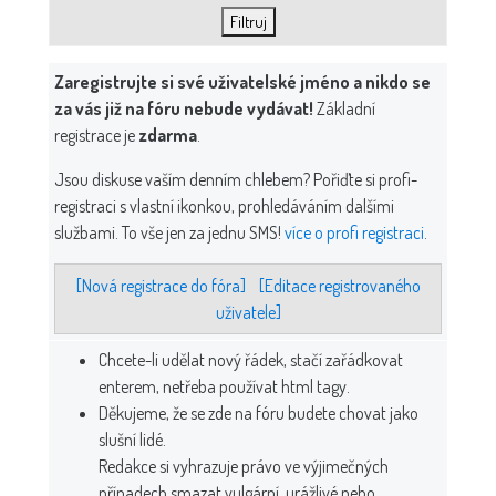
Zaregistrujte si své uživatelské jméno a nikdo se
za vás již na fóru nebude vydávat!
Základní
registrace je
zdarma
.
Jsou diskuse vaším denním chlebem? Pořiďte si profi-
registraci s vlastní ikonkou, prohledáváním dalšími
službami. To vše jen za jednu SMS!
více o profi registraci
.
[Nová registrace do fóra]
[Editace registrovaného
uživatele]
Chcete-li udělat nový řádek, stačí zařádkovat
enterem, netřeba používat html tagy.
Děkujeme, že se zde na fóru budete chovat jako
slušní lidé.
Redakce si vyhrazuje právo ve výjimečných
případech smazat vulgární, urážlivé nebo