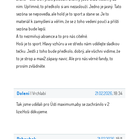
ním. Upřímně, to předkolo si ani nezaslouží. Jedno je jasný. Tato
sezóna se nepovedla, ale hold je to sport a stane se. Je to
materiál k zamyšlení a věřím, že se z toho vedení poučí a příští
sezóna bude lepší.
A to nezmiňuji absence a to pro nás citelné.
Hoši je to sport. Hlavy vzhůru a ve středu nám udělejte sladkou
tečku. Jestli z toho bude předkolo, dobrý, ale všichni vidíme, že
to je strop a max2 zápasy navic. Ale pro nás věrné fandy, to
prosím zvládněte.
Dolení
| Vrchlabí
21.02.2026
, 18:34
Tak jsme udělali pro Ústí maximum,aby se zachránilo v 2
lize.Hoši děkujeme.
Paboubek
21.02.2026
, 18:11