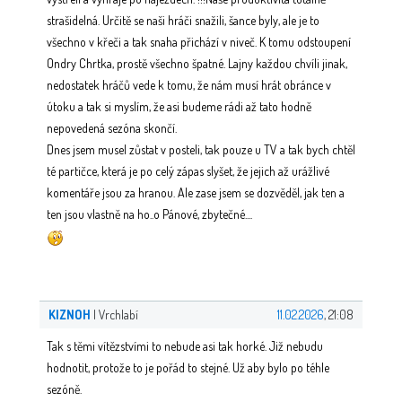
strašidelná. Určitě se naši hráči snažili, šance byly, ale je to
všechno v křeči a tak snaha přichází v niveč. K tomu odstoupení
Ondry Chrtka, prostě všechno špatné. Lajny každou chvíli jinak,
nedostatek hráčů vede k tomu, že nám musí hrát obránce v
útoku a tak si myslím, že asi budeme rádi až tato hodně
nepovedená sezóna skončí.
Dnes jsem musel zůstat v posteli, tak pouze u TV a tak bych chtěl
té partičce, která je po celý zápas slyšet, že jejich až urážlivé
komentáře jsou za hranou. Ale zase jsem se dozvěděl, jak ten a
ten jsou vlastně na ho..o Pánové, zbytečné....
KIZNOH
| Vrchlabí
11.02.2026
, 21:08
Tak s těmi vítězstvími to nebude asi tak horké. Již nebudu
hodnotit, protože to je pořád to stejné. Už aby bylo po téhle
sezóně.