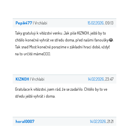
Pepik477
| Vrchlabí
15.02.2026
, 09:13
Taky gratuluji k vítězství venku. Jak píše KIZNOH, ještě by to
chtělo konečně vyhrát ve středu doma, před našimi fanoušky😂.
Tak snad Most konečně porazíme v základní hrací době, vždyť
na to určitě máme👍🏻🏒.
KIZNOH
| Vrchlabí
14.02.2026
, 23:47
Gratulace k vítězství, jsem rád, že se zadařilo. Chtělo by to ve
středu ještě vyhrát i doma.
horal0007
14.02.2026
, 21:21