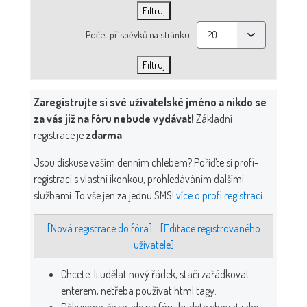
Počet příspěvků na stránku:
Zaregistrujte si své uživatelské jméno a nikdo se
za vás již na fóru nebude vydávat!
Základní
registrace je
zdarma
.
Jsou diskuse vaším denním chlebem? Pořiďte si profi-
registraci s vlastní ikonkou, prohledáváním dalšími
službami. To vše jen za jednu SMS!
více o profi registraci
.
[Nová registrace do fóra]
[Editace registrovaného
uživatele]
Chcete-li udělat nový řádek, stačí zařádkovat
enterem, netřeba používat html tagy.
Děkujeme, že se zde na fóru budete chovat jako