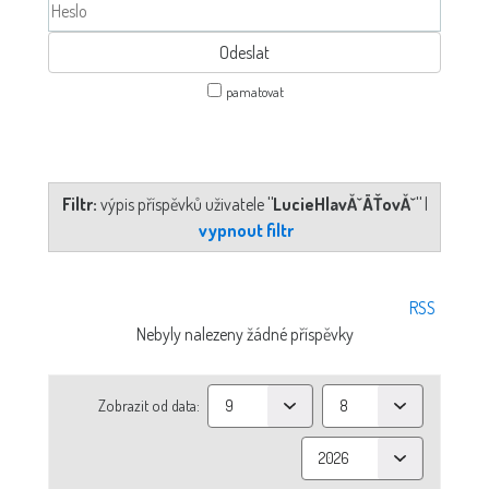
pamatovat
Filtr:
výpis příspěvků uživatele
"LucieHlavĂˇÄŤovĂˇ"
|
vypnout filtr
RSS
Nebyly nalezeny žádné příspěvky
Zobrazit od data: