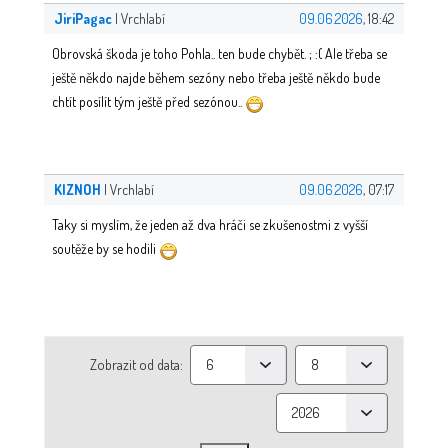
JiriPagac
| Vrchlabí
09.06.2026
, 18:42
Obrovská škoda je toho Pohla.. ten bude chybět. ; :( Ale třeba se
ještě někdo najde během sezóny nebo třeba ještě někdo bude
chtít posílít tým ještě před sezónou..
KIZNOH
| Vrchlabí
09.06.2026
, 07:17
Taky si myslím, že jeden až dva hráči se zkušenostmi z vyšší
soutěže by se hodili
Zobrazit od data: