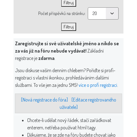
Počet příspěvků na stránku:
Zaregistrujte si své uživatelské jméno a nikdo se
za vás již na fóru nebude vydávat!
Základní
registrace je
zdarma
.
Jsou diskuse vaším denním chlebem? Pořiďte si profi-
registraci s vlastní ikonkou, prohledáváním dalšími
službami. To vše jen za jednu SMS!
více o profi registraci
.
[Nová registrace do fóra]
[Editace registrovaného
uživatele]
Chcete-li udělat nový řádek, stačí zařádkovat
enterem, netřeba používat html tagy.
Děkujeme, že se zde na fóru budete chovat jako