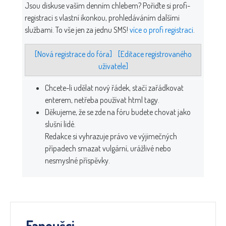
Jsou diskuse vaším denním chlebem? Pořiďte si profi-
registraci s vlastní ikonkou, prohledáváním dalšími
službami. To vše jen za jednu SMS!
více o profi registraci
.
[Nová registrace do fóra]
[Editace registrovaného
uživatele]
Chcete-li udělat nový řádek, stačí zařádkovat
enterem, netřeba používat html tagy.
Děkujeme, že se zde na fóru budete chovat jako
slušní lidé.
Redakce si vyhrazuje právo ve výjimečných
případech smazat vulgární, urážlivé nebo
nesmyslné příspěvky.
Fanoušci