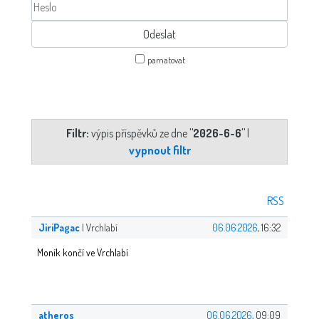
pamatovat
Filtr:
výpis příspěvků ze dne
"2026-6-6"
|
vypnout filtr
RSS
JiriPagac
| Vrchlabí
06.06.2026
, 16:32
Moník končí ve Vrchlabí
atheros
06.06.2026
, 09:09