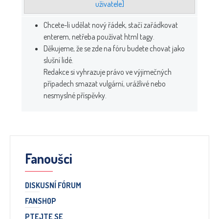
uživatele]
Chcete-li udělat nový řádek, stačí zařádkovat
enterem, netřeba používat html tagy.
Děkujeme, že se zde na fóru budete chovat jako
slušní lidé.
Redakce si vyhrazuje právo ve výjimečných
případech smazat vulgární, urážlivé nebo
nesmyslné příspěvky.
Fanoušci
DISKUSNÍ FÓRUM
FANSHOP
PTEJTE SE