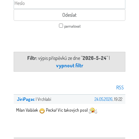
pamatovat
Filtr:
výpis příspěvků ze dne
"2026-5-24"
|
vypnout filtr
RSS
JiriPagac
| Vrchlabí
24.05.2026
, 19:22
Milan Valášek
Pecka! Víc takových posil