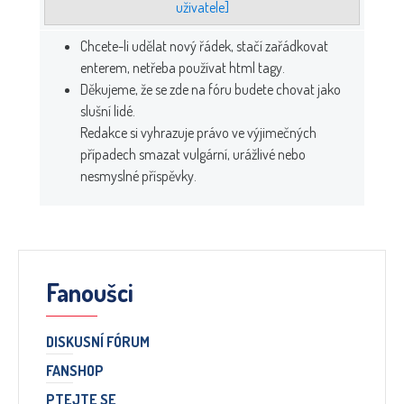
uživatele]
Chcete-li udělat nový řádek, stačí zařádkovat
enterem, netřeba používat html tagy.
Děkujeme, že se zde na fóru budete chovat jako
slušní lidé.
Redakce si vyhrazuje právo ve výjimečných
případech smazat vulgární, urážlivé nebo
nesmyslné příspěvky.
Fanoušci
DISKUSNÍ FÓRUM
FANSHOP
PTEJTE SE